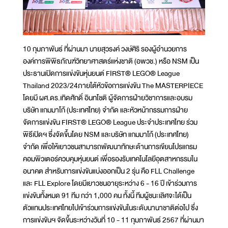
10 กุมภาพันธ์ ที่ผ่านมา นายสุวรงค์ วงษ์ศิริ รองผู้อำนวยการ
องค์การพิพิธภัณฑ์วิทยาศาสตร์แห่งชาติ (อพวช.) หรือ NSM เป็น
ประธานเปิดการแข่งขันหุ่นยนต์ FIRST® LEGO® League
Thailand 2023/24ภายใต้หัวข้อการแข่งขัน The MASTERPIECE
โดยมี ผศ.ดร.เทิดศักดิ์ อินทโชติ ผู้จัดการฝ่ายวิชาการและอบรม
บริษัท แกมมาโก้ (ประเทศไทย) จำกัด และหัวหน้ากรรมการฝ่าย
จัดการแข่งขัน FIRST® LEGO® League ประจำประเทศไทย ร่วม
พิธีเปิดฯ ซึ่งจัดขึ้นโดย NSM และบริษัท แกมมาโก้ (ประเทศไทย)
จำกัด เพื่อให้เยาวชนสามารถพัฒนาทักษะด้านการเขียนโปรแกรม
คอมพิวเตอร์ควบคุมหุ่นยนต์ เพื่อรองรับเทคโนโลยีอุตสาหกรรมใน
อนาคต สำหรับการแข่งขันแบ่งออกเป็น 2 รุ่น คือ FLL Challenge
และ FLL Explore โดยมีเยาวชนอายุระหว่าง 6 - 16 ปี เข้าร่วมการ
แข่งขันทั้งหมด 91 ทีม กว่า 1,000 คน ทั้งนี้ ทีมผู้ชนะเลิศจะได้เป็น
ตัวแทนประเทศไทยไปเข้าร่วมการแข่งขันในระดับนานาชาติต่อไป ซึ่ง
การแข่งขันฯ จัดขึ้นระหว่างวันที่ 10 - 11 กุมภาพันธ์ 2567 ที่ผ่านมา