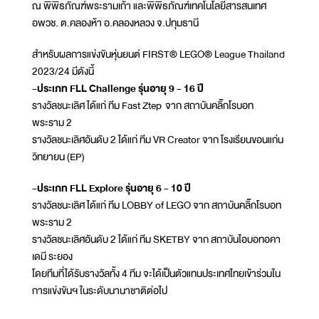
ณ พิพิธภัณฑ์พระรามเก้า และพิพิธภัณฑ์เทคโนโลยีสารสนเทศ
อพวช. ต.คลองห้า อ.คลองหลวง จ.ปทุมธานี
สำหรับผลการแข่งขันหุ่นยนต์ FIRST® LEGO® League Thailand
2023/24 มีดังนี้
-ประเภท FLL Challenge รุ่นอายุ 9 - 16 ปี
รางวัลชนะเลิศ ได้แก่ ทีม Fast Ztep จาก สถาบันคลิ๊กโรบอท
พระราม 2
รางวัลชนะเลิศอันดับ 2 ได้แก่ ทีม VR Creator จาก โรงเรียนขอนแก่น
วิทยายน (EP)
-ประเภท FLL Explore รุ่นอายุ 6 - 10 ปี
รางวัลชนะเลิศ ได้แก่ ทีม LOBBY of LEGO จาก สถาบันคลิ๊กโรบอท
พระราม 2
รางวัลชนะเลิศอันดับ 2 ได้แก่ ทีม SKETBY จาก สถาบันไอบอทอคา
เดมี ระยอง
โดยทีมที่ได้รับรางวัลทั้ง 4 ทีม จะได้เป็นตัวแทนประเทศไทยเข้าร่วมใน
การแข่งขันฯ ในระดับนานาชาติต่อไป