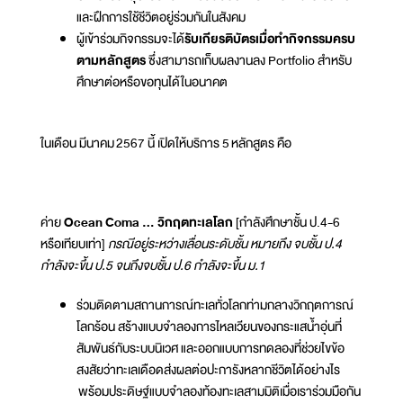
และฝึกการใช้ชีวิตอยู่ร่วมกันในสังคม
ผู้เข้าร่วมกิจกรรมจะได้
รับเกียรติบัตรเมื่อทำกิจกรรมครบ
ตามหลักสูตร
ซึ่งสามารถเก็บผลงานลง Portfolio สำหรับ
ศึกษาต่อหรือขอทุนได้ในอนาคต
ในเดือน มีนาคม 2567 นี้ เปิดให้บริการ 5 หลักสูตร คือ
ค่าย
Ocean Coma ... วิกฤตทะเลโลก
[กำลังศึกษาชั้น ป.4-6
หรือเทียบเท่า]
กรณีอยู่ระหว่างเลื่อนระดับชั้น หมายถึง จบชั้น ป.4
กำลังจะขึ้น ป.5 จนถึงจบชั้น ป.6 กำลังจะขึ้น ม.1
ร่วมติดตามสถานการณ์ทะเลทั่วโลกท่ามกลางวิกฤตการณ์
โลกร้อน สร้างแบบจำลองการไหลเวียนของกระแสน้ำอุ่นที่
สัมพันธ์กับระบบนิเวศ และออกแบบการทดลองที่ช่วยไขข้อ
สงสัยว่าทะเลเดือดส่งผลต่อปะการังหลากชีวิตได้อย่างไร
พร้อมประดิษฐ์แบบจำลองท้องทะเลสามมิติเมื่อเราร่วมมือกัน