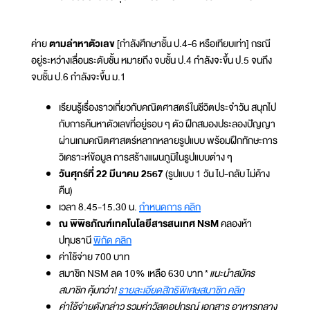
ค่าย
ตามล่าหาตัวเลข
[กำลังศึกษาชั้น ป.4-6 หรือเทียบเท่า] กรณี
อยู่ระหว่างเลื่อนระดับชั้น หมายถึง จบชั้น ป.4 กำลังจะขึ้น ป.5 จนถึง
จบชั้น ป.6 กำลังจะขึ้น ม.1
เรียนรู้เรื่องราวเกี่ยวกับคณิตศาสตร์ในชีวิตประจำวัน สนุกไป
กับการค้นหาตัวเลขที่อยู่รอบ ๆ ตัว ฝึกสมองประลองปัญญา
ผ่านเกมคณิตศาสตร์หลากหลายรูปแบบ พร้อมฝึกทักษะการ
วิเคราะห์ข้อมูล การสร้างแผนภูมิในรูปแบบต่าง ๆ
วันศุกร์ที่ 22 มีนาคม 2567
(รูปแบบ 1 วัน ไป-กลับ ไม่ค้าง
คืน)
เวลา 8.45-15.30 น.
กำหนดการ คลิก
ณ พิพิธภัณฑ์เทคโนโลยีสารสนเทศ NSM
คลองห้า
ปทุมธานี
พิกัด คลิก
ค่าใช้จ่าย 700 บาท
สมาชิก NSM ลด 10% เหลือ 630 บาท *
แนะนำสมัคร
สมาชิก คุ้มกว่า!
รายละเอียดสิทธิพิเศษสมาชิก คลิก
ค่าใช้จ่ายดังกล่าว รวมค่าวัสดุอุปกรณ์ เอกสาร อาหารกลาง