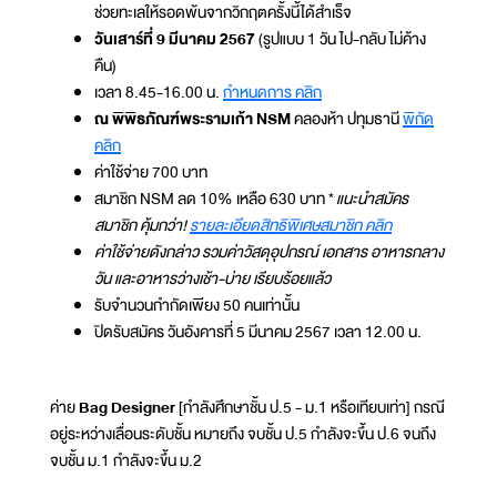
ช่วยทะเลให้รอดพ้นจากวิกฤตครั้งนี้ได้สำเร็จ
วันเสาร์ที่ 9 มีนาคม 2567
(รูปแบบ 1 วัน ไป-กลับ ไม่ค้าง
คืน)
เวลา 8.45-16.00 น.
กำหนดการ คลิก
ณ พิพิธภัณฑ์พระรามเก้า NSM
คลองห้า ปทุมธานี
พิกัด
คลิก
ค่าใช้จ่าย 700 บาท
สมาชิก NSM ลด 10% เหลือ 630 บาท *
แนะนำสมัคร
สมาชิก คุ้มกว่า!
รายละเอียดสิทธิพิเศษสมาชิก คลิก
ค่าใช้จ่ายดังกล่าว รวมค่าวัสดุอุปกรณ์ เอกสาร อาหารกลาง
วัน และอาหารว่างเช้า-บ่าย เรียบร้อยแล้ว
รับจำนวนกำกัดเพียง 50 คนเท่านั้น
ปิดรับสมัคร วันอังคารที่ 5 มีนาคม 2567 เวลา 12.00 น.
ค่าย
Bag Designer
[กำลังศึกษาชั้น ป.5 - ม.1 หรือเทียบเท่า] กรณี
อยู่ระหว่างเลื่อนระดับชั้น หมายถึง จบชั้น ป.5 กำลังจะขึ้น ป.6 จนถึง
จบชั้น ม.1 กำลังจะขึ้น ม.2