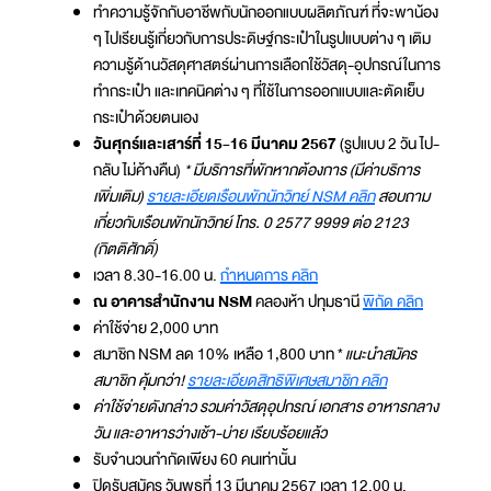
ทำความรู้จักกับอาชีพกับนักออกแบบผลิตภัณฑ์ ที่จะพาน้อง
ๆ ไปเรียนรู้เกี่ยวกับการประดิษฐ์กระเป๋าในรูปแบบต่าง ๆ เติม
ความรู้ด้านวัสดุศาสตร์ผ่านการเลือกใช้วัสดุ-อุปกรณ์ในการ
ทำกระเป๋า และเทคนิคต่าง ๆ ที่ใช้ในการออกแบบและตัดเย็บ
กระเป๋าด้วยตนเอง
วันศุกร์และเสาร์ที่ 15-16 มีนาคม 2567
(รูปแบบ 2 วัน ไป-
กลับ ไม่ค้างคืน)
* มีบริการที่พักหากต้องการ (มีค่าบริการ
เพิ่มเติม)
รายละเอียดเรือนพักนักวิทย์ NSM คลิก
สอบถาม
เกี่ยวกับเรือนพักนักวิทย์ โทร. 0 2577 9999 ต่อ 2123
(กิตติศักดิ์)
เวลา 8.30-16.00 น.
กำหนดการ คลิก
ณ อาคารสำนักงาน NSM
คลองห้า ปทุมธานี
พิกัด คลิก
ค่าใช้จ่าย 2,000 บาท
สมาชิก NSM ลด 10% เหลือ 1,800 บาท *
แนะนำสมัคร
สมาชิก คุ้มกว่า!
รายละเอียดสิทธิพิเศษสมาชิก คลิก
ค่าใช้จ่ายดังกล่าว รวมค่าวัสดุอุปกรณ์ เอกสาร อาหารกลาง
วัน และอาหารว่างเช้า-บ่าย เรียบร้อยแล้ว
รับจำนวนกำกัดเพียง 60 คนเท่านั้น
ปิดรับสมัคร วันพุธที่ 13 มีนาคม 2567 เวลา 12.00 น.