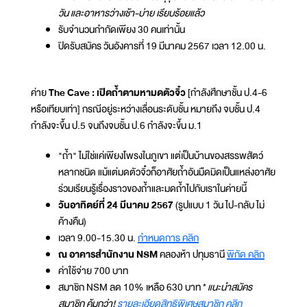
วัน และอาหารว่างเช้า-บ่าย เรียบร้อยแล้ว
รับจำนวนกำกัดเพียง 30 คนเท่านั้น
ปิดรับสมัคร วันอังคารที่ 19 มีนาคม 2567 เวลา 12.00 น.
ค่าย
The Cave : เปิดถ้ำตามหามดตัวจิ๋ว
[กำลังศึกษาชั้น ป.4-6
หรือเทียบเท่า] กรณีอยู่ระหว่างเลื่อนระดับชั้น หมายถึง จบชั้น ป.4
กำลังจะขึ้น ป.5 จนถึงจบชั้น ป.6 กำลังจะขึ้น ม.1
"ถ้ำ" ไม่ใช่แค่เพียงโพรงในภูเขา แต่เป็นบ้านของสรรพสัตว์
หลากชนิด แม้แต่มดตัวจิ๋วก็อาศัยถ้ำอันมืดมิดเป็นแหล่งอาศัย
ร่วมเรียนรู้เรื่องราวของถ้ำและมดถ้ำไปกับเราในค่ายนี้
วันอาทิตย์ที่ 24 มีนาคม 2567
(รูปแบบ 1 วัน ไป-กลับ ไม่
ค้างคืน)
เวลา 9.00-15.30 น.
กำหนดการ คลิก
ณ อาคารสำนักงาน NSM
คลองห้า ปทุมธานี
พิกัด คลิก
ค่าใช้จ่าย 700 บาท
สมาชิก NSM ลด 10% เหลือ 630 บาท *
แนะนำสมัคร
สมาชิก คุ้มกว่า!
รายละเอียดสิทธิพิเศษสมาชิก คลิก