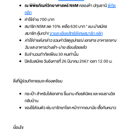
ณ พิพิธภัณฑ์วิทยาศาสตร์ NSM
คลองห้า ปทุมธานี
พิกัด
คลิก
ค่าใช้จ่าย 700 บาท
สมาชิก NSM ลด 10% เหลือ 630 บาท *
แนะนำสมัคร
สมาชิก คุ้มกว่า!
รายละเอียดสิทธิพิเศษสมาชิก คลิก
ค่าใช้จ่ายดังกล่าว รวมค่าวัสดุอุปกรณ์ เอกสาร อาหารกลาง
วัน และอาหารว่างเช้า-บ่าย เรียบร้อยแล้ว
รับจำนวนกำกัดเพียง 30 คนเท่านั้น
ปิดรับสมัคร วันอังคารที่ 26 มีนาคม 2567 เวลา 12.00 น.
สิ่งที่ผู้ร่วมกิจกรรมจะต้องเตรียม
กระเป๋า สำหรับใส่เอกสาร ชิ้นงาน เกียรติบัตร และของรางวัล
กลับบ้าน
ของใช้ส่วนตัว เช่น ยารักษาโรค หน้ากากอนามัย เสื้อกันหนาว
เงื่อนไข