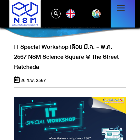
IT SPECIAL WORKSHOP เดือน มี.ค. - พ.ค.
EN
2567 NSM SCIENCE SQUARE @ THE
STREET RATCHADA
IT Special Workshop เดือน มี.ค. - พ.ค.
2567 NSM Science Square @ The Street
Ratchada
26 ก.พ. 2567