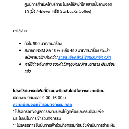
ศูนย์การค้าเปิดให้บริการ โปรดใช้ลิฟท์โดยสารฝั่งลานจอด
รถ (ฝั่ง 7-Eleven หรือ Starbucks Coffee)
ค่าใช้จ่าย
ทั่วไป 500 บาท/คน/เรื่อง
สมาชิก NSM ลด 10% เหลือ 450 บาท/คน/เรื่อง
แนะนำ
สมัครสมาชิก คุ้มกว่า!
รายละเอียดสิทธิพิเศษสมาชิก คลิก
ค่าใช้จ่ายดังกล่าว รวมค่าวัสดุอุปกรณ์และเอกสาร เรียบร้อย
แล้ว
โปรดใช้สมาร์ตโฟนที่มีแอปพลิเคชันไลน์ในการลงทะเบียน
เปิดลงทะเบียนเวลา 9.00-16.00 น.
ลงทะเบียนจองเข้าร่วมกิจกรรม คลิก
* โปรดกรอกข้อมูลการลงทะเบียนให้ถูกต้องและครบถ้วน เพื่อ
ประโยชน์ในการเข้าร่วมกิจกรรม
** โปรดรอการยืนยันการเข้าร่วมกิจกรรมก่อนจึงดำเนินการชำระเงิน