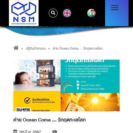
EN
ค่าย OCEAN COMA ... วิกฤตทะเลโลก
ปฏิทินกิจกรรม
ค่าย Ocean Coma ... วิกฤตทะเลโลก
ค่าย Ocean Coma ... วิกฤตทะเลโลก
09 มี.ค. 2567