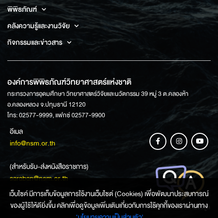
พิพิธภัณฑ์
คลังความรู้และงานวิจัย
กิจกรรมและข่าวสาร
องค์การพิพิธภัณฑ์วิทยาศาสตร์แห่งชาติ
กระทรวงการอุดมศึกษา วิทยาศาสตร์วิจัยและนวัตกรรม 39 หมู่ 3 ต.คลองห้า
อ.คลองหลวง จ.ปทุมธานี 12120
โทร: 02577-9999, แฟกซ์ 02577-9900
อีเมล
info@nsm.or.th
(สำหรับรับ-ส่งหนังสือราชการ)
saraban@nsm.or.th
เว็บไซค์ มีการเก็บข้อมูลการใช้งานเว็บไซต์ (Cookies) เพื่อพัฒนาประสบการณ์
ของผู้ใช้ให้ดียิ่งขึ้น คลิกเพื่อดูข้อมูลเพิ่มเติมเกี่ยวกับการใช้คุกกี้ของเราผ่านทาง
ช่องทางการสอบถามข้อมูล
‘นโยบายความเป็นส่วนตัว'