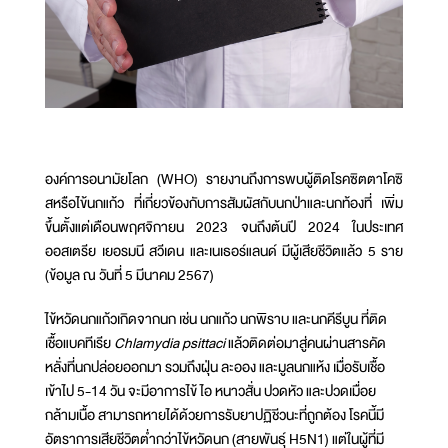
องค์การอนามัยโลก (WHO) รายงานถึงการพบผู้ติดโรคซิตตาโคซิ
สหรือไข้นกแก้ว ที่เกี่ยวข้องกับการสัมผัสกับนกป่าและนกท้องที่ เพิ่ม
ขึ้นตั้งแต่เดือนพฤศจิกายน 2023 จนถึงต้นปี 2024 ในประเทศ
ออสเตรีย เยอรมนี สวีเดน และเนเธอร์แลนด์ มีผู้เสียชีวิตแล้ว 5 ราย
(ข้อมูล ณ วันที่ 5 มีนาคม 2567)
ไข้หวัดนกแก้วเกิดจากนก เช่น นกแก้ว นกพิราบ และนกคีรีบูน ที่ติด
เชื้อแบคทีเรีย
Chlamydia psittaci
แล้วติดต่อมาสู่คนผ่านสารคัด
หลั่งที่นกปล่อยออกมา รวมถึงฝุ่น ละออง และมูลนกแห้ง เมื่อรับเชื้อ
เข้าไป 5-14 วัน จะมีอาการไข้ ไอ หนาวสั่น ปวดหัว และปวดเมื่อย
กล้ามเนื้อ สามารถหายได้ด้วยการรับยาปฏิชีวนะที่ถูกต้อง โรคนี้มี
อัตราการเสียชีวิตต่ำกว่าไข้หวัดนก (สายพันธุ์ H5N1) แต่ในผู้ที่มี