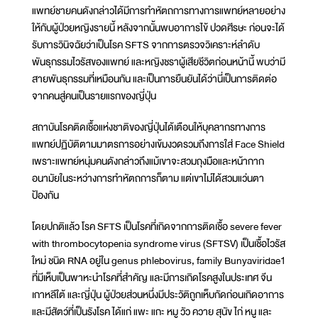
แพทย์ชายคนดังกล่าวได้มีการทำหัตถการทางการแพทย์หลายอย่าง
ให้กับผู้ป่วยหญิงรายนี้ หลังจากนั้นพบอาการไข้ ปวดศีรษะ ก่อนจะได้
รับการวินิจฉัยว่าเป็นโรค SFTS จากการตรวจวิเคราะห์ลำดับ
พันธุกรรมไวรัสของแพทย์ และหญิงชราผู้เสียชีวิตก่อนหน้านี้ พบว่ามี
สายพันธุกรรมที่เหมือนกัน และเป็นการยืนยันได้ว่านี่เป็นการติดต่อ
จากคนสู่คนเป็นรายแรกของญี่ปุ่น
สถาบันโรคติดเชื้อแห่งชาติของญี่ปุ่นได้เตือนให้บุคลากรทางการ
แพทย์ปฏิบัติตามมาตรการอย่างเข้มงวดรวมถึงการใส่ Face Shield
เพราะแพทย์หนุ่มคนดังกล่าวถึงแม้เขาจะสวมถุงมือและหน้ากาก
อนามัยในระหว่างการทำหัตถการก็ตาม แต่เขาไม่ได้สวมแว่นตา
ป้องกัน
โดยปกติแล้ว โรค SFTS เป็นโรคที่เกิดจากการติดเชื้อ severe fever
with thrombocytopenia syndrome virus (SFTSV) เป็นเชื้อไวรัส
ใหม่ ชนิด RNA อยู่ใน genus phlebovirus, family Bunyaviridae1
ที่มีเห็บเป็นพาหะนำโรคที่สำคัญ และมีการเกิดโรคสูงในประเทศ จีน
เกาหลีใต้ และญี่ปุ่น ผู้ป่วยส่วนหนึ่งมีประวัติถูกเห็บกัดก่อนเกิดอาการ
และมีสัตว์ที่เป็นรังโรค ได้แก่ แพะ แกะ หมู วัว ควาย สุนัข ไก่ หนู และ