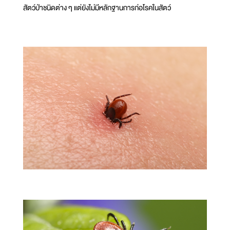
สัตว์ป่าชนิดต่าง ๆ แต่ยังไม่มีหลักฐานการก่อโรคในสัตว์