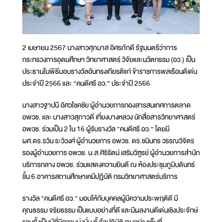
2 เมษายน 2567 นางสาวศุภมาส อิศรภักดี รัฐมนตรีว่าการ
กระทรวงการอุดมศึกษา วิทยาศาสตร์ วิจัยและนวัตกรรม (อว.) เป็น
ประธานในพิธีมอบรางวัลอันทรงเกียรติแก่ ข้าราชการพลเรือนดีเด่น
ประจำปี 2566 และ “คนดีศรี อว.” ประจำปี 2566
นางสาวฐาปนี อัศวโชคชัย ผู้อำนวยการกองสารสนเทศการตลาด
อพวช. และ นางสาวสุภาวดี เที่ยงบางหลวง นักสื่อสารวิทยาศาสตร์
อพวช. ร่วมเป็น 2 ใน 16 ผู้รับรางวัล "คนดีศรี อว." โดยมี
ผศ.ดร.รวิน ระวิวงศ์ ผู้อำนวยการ อพวช. ดร.ชนินทร วรรณวิจิตร
รองผู้อำนวยการ อพวช. น.ส.ศิริรัตน์ เสริมวิฑูรย์ ผู้อำนวยการสำนัก
บริการกลาง อพวช. ร่วมแสดงความยินดี ณ ห้องประชุมภูมิบดินทร์
ชั้น 6 อาคารสถานศึกษาเคมีปฏิบัติ กรมวิทยาศาสตร์บริการ
รางวัล "คนดีศรี อว." มอบให้กับบุคคลผู้มีความประพฤติดี มี
คุณธรรม จริยธรรม เป็นแบบอย่างที่ดี และมีผลงานดีเด่นเชิงประจักษ์