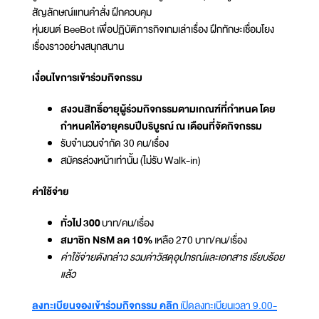
สัญลักษณ์แทนคำสั่ง ฝึกควบคุม
หุ่นยนต์ BeeBot เพื่อปฏิบัติภารกิจเกมเล่าเรื่อง ฝึกทักษะเชื่อมโยง
เรื่องราวอย่างสนุกสนาน
เงื่อนไขการเข้าร่วมกิจกรรม
สงวนสิทธิ์อายุผู้ร่วมกิจกรรมตามเกณฑ์ที่กำหนด โดย
กำหนดให้อายุครบปีบริบูรณ์ ณ เดือนที่จัดกิจกรรม
รับจำนวนจำกัด 30 คน/เรื่อง
สมัครล่วงหน้าเท่านั้น (ไม่รับ Walk-in)
ค่าใช้จ่าย
ทั่วไป 300
บาท/คน/เรื่อง
สมาชิก NSM ลด 10%
เหลือ 270 บาท/คน/เรื่อง
ค่าใช้จ่ายดังกล่าว รวมค่าวัสดุอุปกรณ์และเอกสาร เรียบร้อย
แล้ว
ลงทะเบียนจองเข้าร่วมกิจกรรม คลิก
เปิดลงทะเบียนเวลา 9.00-