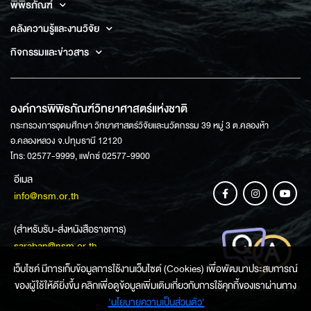
พิพิธภัณฑ์
คลังความรู้และงานวิจัย
กิจกรรมและข่าวสาร
องค์การพิพิธภัณฑ์วิทยาศาสตร์แห่งชาติ
กระทรวงการอุดมศึกษา วิทยาศาสตร์วิจัยและนวัตกรรม 39 หมู่ 3 ต.คลองห้า
อ.คลองหลวง จ.ปทุมธานี 12120
โทร: 02577-9999, แฟกซ์ 02577-9900
อีเมล
info@nsm.or.th
(สำหรับรับ-ส่งหนังสือราชการ)
saraban@nsm.or.th
เว็บไซค์ มีการเก็บข้อมูลการใช้งานเว็บไซต์ (Cookies) เพื่อพัฒนาประสบการณ์
ของผู้ใช้ให้ดียิ่งขึ้น คลิกเพื่อดูข้อมูลเพิ่มเติมเกี่ยวกับการใช้คุกกี้ของเราผ่านทาง
ช่องทางการสอบถามข้อมูล
‘นโยบายความเป็นส่วนตัว'