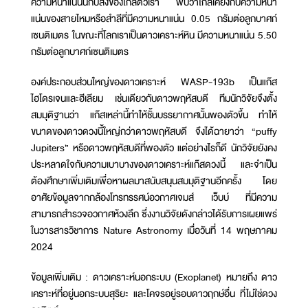
ความหนาแน่นนี้กับสิ่งของใกล้ตัวเรา พบว่าใกล้เคียงกับความหนา
แน่นของสายไหมหรือสำลีที่มีความหนาแน่น 0.05 กรัมต่อลูกบาศก์
เซนติเมตร ในขณะที่โลกเราเป็นดาวเคราะห์หิน มีความหนาแน่น 5.50
กรัมต่อลูกบาศก์เซนติเมตร
องค์ประกอบส่วนใหญ่ของดาวเคราะห์ WASP-193b เป็นแก๊ส
ไฮโดรเจนและฮีเลียม เช่นเดียวกับดาวพฤหัสบดี ทีมนักวิจัยจึงตั้ง
สมมุติฐานว่า แก๊สเหล่านี้ทำให้ชั้นบรรยากาศนั้นพองตัวขึ้น ทำให้
ขนาดของดาวดวงนี้ใหญ่กว่าดาวพฤหัสบดี จึงได้ฉายาว่า “puffy
Jupiters” หรือดาวพฤหัสบดีที่พองตัว แต่อย่างไรก็ดี นักวิจัยยังคง
ประหลาดใจกับความเบาบางของดาวเคราะห์แก๊สดวงนี้ และจำเป็น
ต้องศึกษาเพิ่มเติมเพื่อหาผลมาสนับสนุนสมมุติฐานอีกครั้ง โดย
อาศัยข้อมูลจากกล้องโทรทรรศน์อวกาศเจมส์ เว็บบ์ ที่มีความ
สามารถสำรวจอวกาศห้วงลึก ซึ่งงานวิจัยดังกล่าวได้รับการเผยแพร่
ในวารสารวิชาการ Nature Astronomy เมื่อวันที่ 14 พฤษภาคม
2024
ข้อมูลเพิ่มเติม : ดาวเคราะห์นอกระบบ (Exoplanet) หมายถึง ดาว
เคราะห์ที่อยู่นอกระบบสุริยะ และโคจรอยู่รอบดาวฤกษ์อื่น ที่ไม่ใช่ดวง