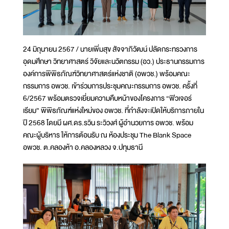
24 มิถุนายน 2567 / นายเพิ่มสุข สัจจาภิวัฒน์ ปลัดกระทรวงการ
อุดมศึกษา วิทยาศาสตร์ วิจัยและนวัตกรรม (อว.) ประธานกรรมการ
องค์การพิพิธภัณฑ์วิทยาศาสตร์แห่งชาติ (อพวช.) พร้อมคณะ
กรรมการ อพวช. เข้าร่วมการประชุมคณะกรรมการ อพวช. ครั้งที่
6/2567 พร้อมตรวจเยี่ยมความคืบหน้าของโครงการ “ฟิวเจอร์
เรียม” พิพิธภัณฑ์แห่งใหม่ของ อพวช. ที่กำลังจะเปิดให้บริการภายใน
ปี 2568 โดยมี ผศ.ดร.รวิน ระวิวงศ์ ผู้อำนวยการ อพวช. พร้อม
คณะผู้บริหาร ให้การต้อนรับ ณ ห้องประชุม The Blank Space
อพวช. ต.คลองห้า อ.คลองหลวง จ.ปทุมธานี