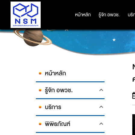
NSM เผยผลชิงชัย “การแข่งขันการพั
หน้าหลัก
หน้าหลัก
รู้จัก อพวช.
รู้จัก อพวช.
บริ
บริ
หน้าหลัก
รู้จัก อพวช.
บริการ
พิพิธภัณฑ์