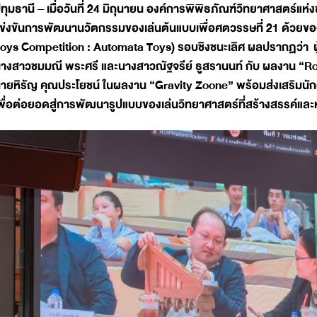
ทุมธานี – เมื่อวันที่ 24 มิถุนายน องค์การพิพิธภัณฑ์วิทยาศาสตร
ข่งขันการพัฒนานวัตกรรมของเล่นต้นแบบเพื่อศตวรรษที่ 21 ด้วยขอ
oys Competition : Automata Toys) รอบชิงชนะเลิศ ผลปรากฏว่า ผู้ค
างสาวชมมณี พระศรี และนางสาวณัฐจรีย์ ธูสรานนท์ กับ ผลงาน “Roll
ายหิรัญ คุณประโยชน์ ในผลงาน “Gravity Zoone” พร้อมส่งเสริมนักอ
พื่อต่อยอดสู่การพัฒนารูปแบบของเล่นวิทยาศาสตร์ที่สร้างสรรค์