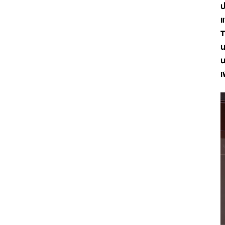
ป
แ
T
น
น
เ