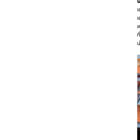
ผ
เ
เ
เ
ท
น