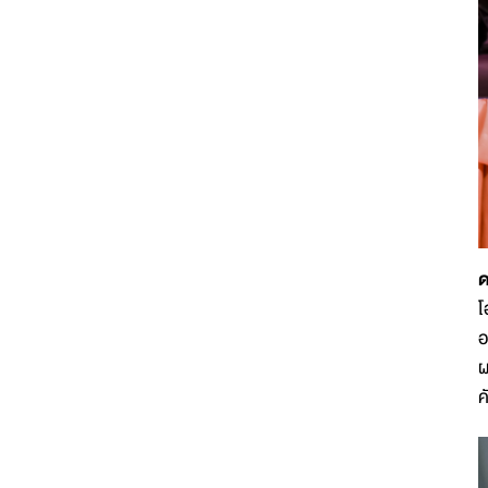
ด
โ
อ
ผ
ค