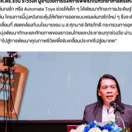
ศ.ดร.รวิน ระวิวงศ์ ผู้อำนวยการองค์การพิพิธภัณฑ์วิทยาศาสตร์แห
ล่นกลไก หรือ Automata Toys ช่วยให้เด็ก ๆ ได้พัฒนาทักษะการประดิษฐ์ 
ล่น โครงการนี้มุ่งหวังกระตุ้นให้เกิดการออกแบบของเล่นกลไกใหม่ ๆ ซึ่งจะ
คลื่อนที่ สอดคล้องกับนโยบายของ น.ส.ศุภมาส อิศรภักดี กระทรวงการอุ
ี่มุ่งพัฒนาทักษะและศักยภาพของเยาวชนไทยและประชาชนทุกช่วงวัย ผ่านก
ำไปสู่การพัฒนาคุณภาพชีวิตเพื่อขับเคลื่อนประเทศไปสู่อนาคต”