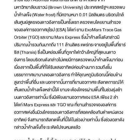
มหาวิทยาลัยบราวน์ (Brown University) ประเทศสหรัฐฯ ตรวจพบ
น้ำค้างแข็ง (Water frost) ที่มีความหนา 0.01 มิลลิเมตร บริเวณใกล้
เส้นศูนย์สูตรของดาวอังคารเป็นครั้งแรก ตรวจพบโดยยานสำรวจ
ขององค์การอวกาศยุโรป (ESA) ได้แก่ ยาน ExoMars Trace Gas
Orbiter (TGO) และยาน Mars Express ซึ่งน้ำค้างแข็งดังกล่าวมี
ปริมาณน้ำรวมกันมากถึง 111 ล้านลิตร แพร่กระจายอยู่ในพื้นที่ธาร์
ซิส (Tharsis) ซึ่งเป็นหย่อมพื้นที่ภูเขาไฟกว้างใหญ่ที่สุดบนดาว
อังคาร โดยบริเวณดังกล่าวไม่เคยมีการตรวจพบน้ำค้างแข็งมาก่อน
เนื่องจากเป็นพื้นที่ที่ได้รับแสงอาทิตย์ค่อนข้างมาก รวมถึงชั้น
บรรยากาศเบาบางของดาวอังคาร ทำให้อุณหภูมิบริเวณนี้ค่อนข้าง
สูงกว่าพื้นที่อื่น และนอกจากนั้นการที่ยานอวกาศจะสังเกตการณ์ให้
เห็นแถบน้ำค้างแข็งเหล่านี้ได้ ยานจะต้องโคจรผ่านพื้นที่ในช่วงรุ่งเช้า
บนดาวอังคารเท่านั้น ซึ่งมีเพียงยานอวกาศของ ESA เพียง 2 ลำ
ได้แก่ Mars Express และ TGO ขณะที่ยานสำรวจขององค์การ
อวกาศแห่งอื่นมีวงโคจรรอบดาวอังคารที่สอดคล้องกับตำแหน่งดวง
อาทิตย์ จึงสามารถสังเกตพื้นที่นี้ได้ในช่วงบ่ายเท่านั้น ซึ่งช่วงเวลาดัง
กล่าวน้ำค้างแข็งก็จะระเหิดไปจนหมดแล้ว