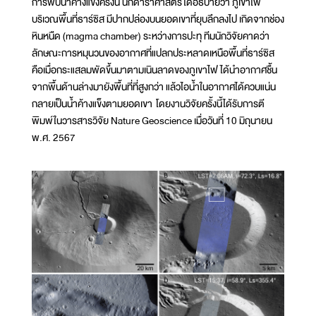
การพบน้ำค้างแข็งครั้งนี้ นักดาราศาสตร์ได้อธิบายว่า ภูเขาไฟ
บริเวณพื้นที่ธาร์ซิส มีปากปล่องบนยอดเขาที่ยุบลึกลงไป เกิดจากช่อง
หินหนืด (magma chamber) ระหว่างการปะทุ ทีมนักวิจัยคาดว่า
ลักษณะการหมุนวนของอากาศที่แปลกประหลาดเหนือพื้นที่ธาร์ซิส
คือเมื่อกระแสลมพัดขึ้นมาตามเนินลาดของภูเขาไฟ ได้นำอากาศชื้น
จากพื้นด้านล่างมายังพื้นที่ที่สูงกว่า แล้วไอน้ำในอากาศได้ควบแน่น
กลายเป็นน้ำค้างแข็งตามยอดเขา โดยงานวิจัยครั้งนี้ได้รับการตี
พิมพ์ในวารสารวิจัย Nature Geoscience เมื่อวันที่ 10 มิถุนายน
พ.ศ. 2567