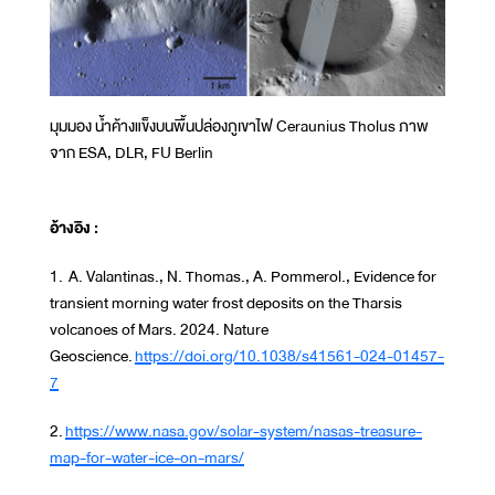
มุมมอง น้ำค้างแข็งบนพื้นปล่องภูเขาไฟ Ceraunius Tholus ภาพ
จาก ESA, DLR, FU Berlin
อ้างอิง :
1. A. Valantinas., N. Thomas., A. Pommerol., Evidence for
transient morning water frost deposits on the Tharsis
volcanoes of Mars. 2024. Nature
Geoscience.
https://doi.org/10.1038/s41561-024-01457-
7
2.
https://www.nasa.gov/solar-system/nasas-treasure-
map-for-water-ice-on-mars/