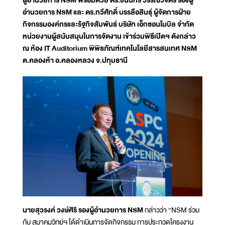
ผู้อำนวยการ NSM พร้อมด้วย ดร.ชนินทร วรรณวิจิตร รองผู้
อำนวยการ NSM และ ดร.ทวีศักดิ์ บรรลือสินธุ์ ผู้จัดการฝ่าย
กิจกรรมองค์กรและรัฐกิจสัมพันธ์ บริษัท เอ็กซอนโมบิล จำกัด
หน่วยงานผู้สนับสนุนในการจัดงาน เข้าร่วมพิธีเปิดฯ ดังกล่าว
ณ ห้อง IT Auditorium พิพิธภัณฑ์เทคโนโลยีสารสนเทศ NSM
ต.คลองห้า อ.คลองหลวง จ.ปทุมธานี
นายสุวรงค์ วงษ์ศิริ รองผู้อำนวยการ NSM
กล่าวว่า “NSM ร่วม
กับ สมาคมวิทย์ฯ ได้ดำเนินการจัดกิจกรรม การประกวดโครงงาน