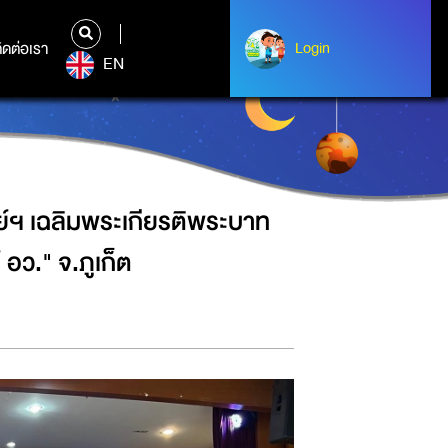
มเด็จพระเจ้าอยู่หัว ใน "คาราวาน
ิดต่อเรา
ติดต่อเรา
Login
Login
EN
์ฯ เฉลิมพระเกียรติพระบาท
อว." จ.ภูเก็ต