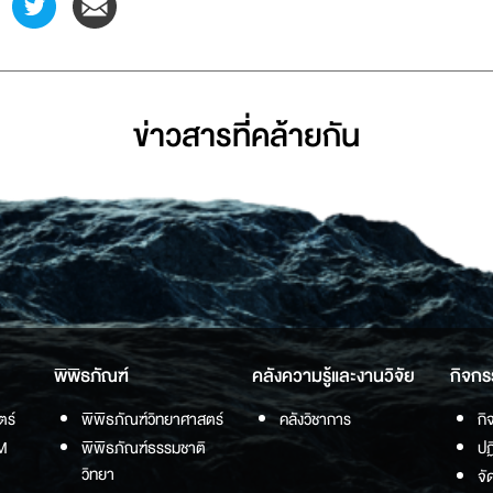
ข่าวสารที่่คล้ายกัน
พิพิธภัณฑ์
คลังความรู้และงานวิจัย
กิจกร
ตร์
พิพิธภัณฑ์วิทยาศาสตร์
คลังวิชาการ
กิ
M
พิพิธภัณฑ์ธรรมชาติ
ปฏ
วิทยา
จั