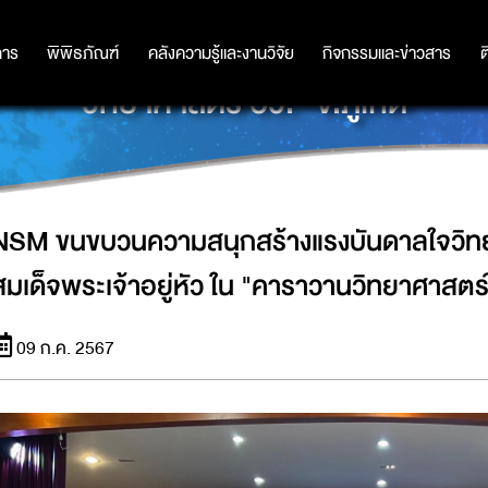
าลใจวิทย์ฯ เฉลิมพระเกียรติพระบาทส
การ
การ
พิพิธภัณฑ์
พิพิธภัณฑ์
คลังความรู้และงานวิจัย
คลังความรู้และงานวิจัย
กิจกรรมและข่าวสาร
กิจกรรมและข่าวสาร
ต
วิทยาศาสตร์ อว." จ.ภูเก็ต
NSM ขนขบวนความสนุกสร้างแรงบันดาลใจวิทย
สมเด็จพระเจ้าอยู่หัว ใน "คาราวานวิทยาศาสตร์ 
09 ก.ค. 2567