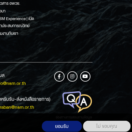
าวสาร อพวช.
วนา
M Experience | เปิด
กประสบการณ์วิทย์
วมงานกับเรา
เมล
fo@nsm.or.th
ำหรับรับ-ส่งหนังสือราชการ)
raban@nsm.or.th
ช่องทางการสอบถามข้อมูล
ยอมรับ
ไม่ ขอบคุณ