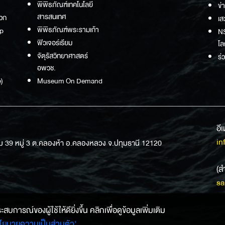
พิพิธภัณฑ์เทคโนโลยี
ข่
สารสนเทศ
วก
เส
พิพิธภัณฑ์พระรามเก้า
p
NS
ฟิวเจอร์เรียม
โล
จัตุรัสวิทยาศาสตร์
ร่
อพวช.
)
Museum On Demand
อี
in
ม 39 หมู่ 3 ต.คลองห้า อ.คลองหลวง จ.ปทุมธานี 12120
(ส
sa
การณ์ของผู้ใช้ให้ดียิ่งขึ้น คลิกเพื่อดูข้อมูลเพิ่มเติม
โยบายความเป็นส่วนตัว'