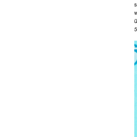
ร
พ
น
ว