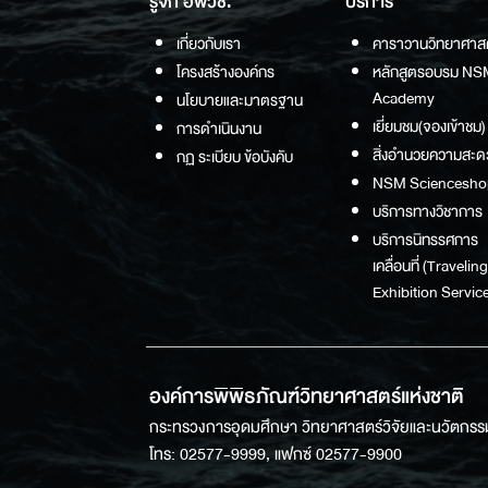
รู้จัก อพวช.
บริการ
เกี่ยวกับเรา
คาราวานวิทยาศาส
โครงสร้างองค์กร
หลักสูตรอบรม NS
Academy
นโยบายและมาตรฐาน
เยี่ยมชม(จองเข้าชม)
การดำเนินงาน
สิ่งอำนวยความสะด
กฏ ระเบียบ ข้อบังคับ
NSM Sciencesho
บริการทางวิชาการ
บริการนิทรรศการ
เคลื่อนที่ (Traveling
Exhibition Service
องค์การพิพิธภัณฑ์วิทยาศาสตร์แห่งชาติ
กระทรวงการอุดมศึกษา วิทยาศาสตร์วิจัยและนวัตกรร
โทร: 02577-9999, แฟกซ์ 02577-9900