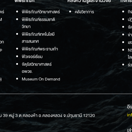
พิพิธภัณฑ์
คลังความรู้และงานวิจัย
กิจกร
ตร์
พิพิธภัณฑ์วิทยาศาสตร์
คลังวิชาการ
กิ
M
พิพิธภัณฑ์ธรรมชาติ
ปฏ
วิทยา
จั
พิพิธภัณฑ์เทคโนโลยี
ข่
สารสนเทศ
วก
เส
พิพิธภัณฑ์พระรามเก้า
p
NS
ฟิวเจอร์เรียม
โล
จัตุรัสวิทยาศาสตร์
ร่
อพวช.
)
Museum On Demand
อี
in
ม 39 หมู่ 3 ต.คลองห้า อ.คลองหลวง จ.ปทุมธานี 12120
(ส