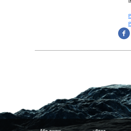
โ
P
P