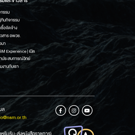
รมและข่าวสาร
จกรรม
ิทินกิจกรรม
ดซื้อจัดจ้าง
าวสาร อพวช.
วนา
M Experience | เปิด
กประสบการณ์วิทย์
วมงานกับเรา
เมล
fo@nsm.or.th
ำหรับรับ-ส่งหนังสือราชการ)