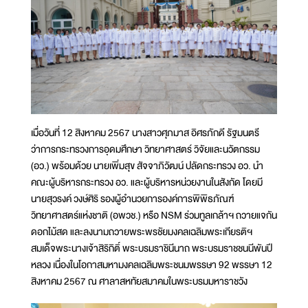
เมื่อวันที่ 12 สิงหาคม 2567 นางสาวศุภมาส อิศรภักดี รัฐมนตรี
ว่าการกระทรวงการอุดมศึกษา วิทยาศาสตร์ วิจัยและนวัตกรรม
(อว.) พร้อมด้วย นายเพิ่มสุข สัจจาภิวัฒน์ ปลัดกระทรวง อว. นำ
คณะผู้บริหารกระทรวง อว. และผู้บริหารหน่วยงานในสังกัด โดยมี
นายสุวรงค์ วงษ์ศิริ รองผู้อำนวยการองค์การพิพิธภัณฑ์
วิทยาศาสตร์แห่งชาติ (อพวช.) หรือ NSM ร่วมทูลเกล้าฯ ถวายแจกัน
ดอกไม้สด และลงนามถวายพระพรชัยมงคลเฉลิมพระเกียรติฯ
สมเด็จพระนางเจ้าสิริกิติ์ พระบรมราชินีนาถ พระบรมราชชนนีพันปี
หลวง เนื่องในโอกาสมหามงคลเฉลิมพระชนมพรรษา 92 พรรษา 12
สิงหาคม 2567 ณ ศาลาสหทัยสมาคมในพระบรมมหาราชวัง