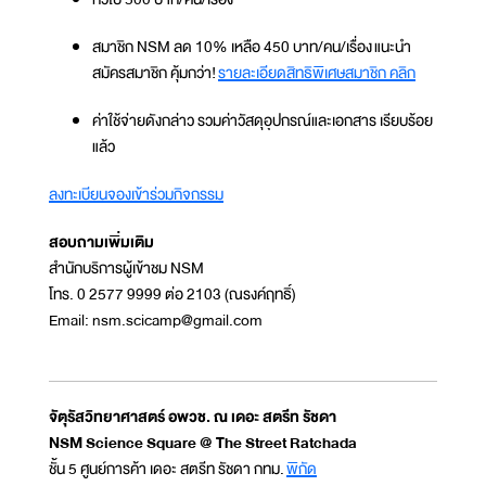
สมาชิก NSM ลด 10% เหลือ 450 บาท/คน/เรื่อง แนะนำ
สมัครสมาชิก คุ้มกว่า!
รายละเอียดสิทธิพิเศษสมาชิก คลิก
ค่าใช้จ่ายดังกล่าว รวมค่าวัสดุอุปกรณ์และเอกสาร เรียบร้อย
แล้ว
ลงทะเบียนจองเข้าร่วมกิจกรรม
สอบถามเพิ่มเติม
สำนักบริการผู้เข้าชม NSM
โทร. 0 2577 9999 ต่อ 2103 (ณรงค์ฤทธิ์)
Email: nsm.scicamp@gmail.com
จัตุรัสวิทยาศาสตร์ อพวช. ณ เดอะ สตรีท รัชดา
NSM Science Square @ The Street Ratchada
ชั้น 5 ศูนย์การค้า เดอะ สตรีท รัชดา กทม.
พิกัด