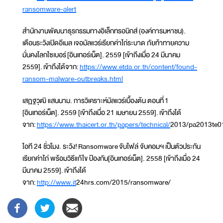
ransomware-alert
สำนักงานพัฒนาธุรกรรมทางอิเล็กทรอนิกส์ (องค์การมหาชน).
เตือนระวังเปิดอีเมล เจอมัลแวร์เรียกค่าไถ่ระบาด ภัยท้าทายความ
มั่นคงโลกไซเบอร์ [อินเทอร์เน็ต]. 2559 [เข้าถึงเมื่อ 24 มีนาคม
2559]. เข้าถึงได้จาก:
https://www.etda.or.th/content/found-
ransom-malware-outbreaks.html
เสฏฐวุฒิ แสนนาม. การวิเคราะห์มัลแวร์เบื้องต้น ตอนที่ 1
[อินเทอร์เน็ต]. 2559 [เข้าถึงเมื่อ 21 เมษายน 2559]. เข้าถึงได้
จาก:
https://www.thaicert.or.th/papers/technical/
2013/pa2013te0
ไอที 24 ชั่วโมง. ระวัง! Ransomware จับไฟล์ จับคอมฯ เป็นตัวประกัน
เรียกค่าไถ่ พร้อมวิธีแก้ไข ป้องกัน[อินเทอร์เน็ต]. 2558 [เข้าถึงเมื่อ 24
มีนาคม 2559]. เข้าถึงได้
จาก:
http://www.it
24hrs.com/2015/ransomware/