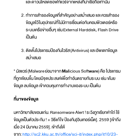
และดาวน์โหลดซอฟท์แวร์จากแหล่งที่น่าเชื่อถือเท่านั้น
ทำการสำรองข้อมูลที่สำคัญอย่างสม่ำเสมอ และควรสำรอง
ข้อมูลไว้ในอุปกรณ์ที่ไม่มีการเชื่อมต่อกับคอมพิวเตอร์หรือ
ระบบเครือข่ายอื่นๆ เช่น External Harddisk, Flash Drive
เป็นต้น
ติดตั้งโปรแกรมป้องกันไวรัส (Antivirus) และอัพเดทข้อมูล
สม่ำเสมอ
* มัลแวร์ (Malware ย่อมาจาก
Mal
icious Soft
ware
) คือ โปรแกรม
ที่ถูกเขียนขึ้น โดยมีจุดประสงค์เพื่อทำอันตรายกับระบบ เช่น ขโมย
ข้อมูล ลบข้อมูล เข้าควบคุมการทำงานของระบบ เป็นต้น
ที่มาของข้อมูล
มหาวิทยาลัยขอนแก่น. Ransomware Alert ! ระวังถูกเรียกค่าไถ่ ใช้
ข้อมูลเป็นตัวประกัน ! + วิธีแก้ไข ป้องกัน[อินเทอร์เน็ต]. 2559 [เข้าถึง
เมื่อ 24 มีนาคม 2559]. เข้าถึงได้
จาก:
http://sc2.kku.ac.th/office/sci-it/index.php/it10/23-