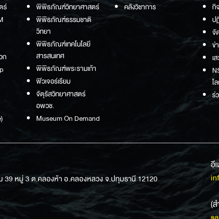
ตร์
พิพิธภัณฑ์วิทยาศาสตร์
คลังวิชาการ
กิ
M
พิพิธภัณฑ์ธรรมชาติ
ปฏ
วิทยา
จั
พิพิธภัณฑ์เทคโนโลยี
ข่
สารสนเทศ
วก
เส
พิพิธภัณฑ์พระรามเก้า
p
NS
ฟิวเจอร์เรียม
โล
จัตุรัสวิทยาศาสตร์
ร่
อพวช.
)
Museum On Demand
อี
in
ม 39 หมู่ 3 ต.คลองห้า อ.คลองหลวง จ.ปทุมธานี 12120
(ส
sa