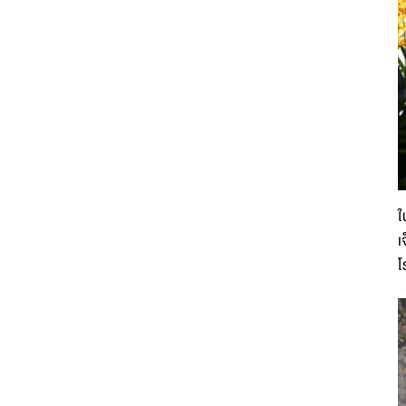
ใ
เ
โ