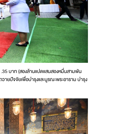
751.35 บาท (สองล้านแปดแสนสองหมื่นสามพัน
มถวายปัจจัยเพื่อบำรุงและบูรณะพระอาราม บำรุง