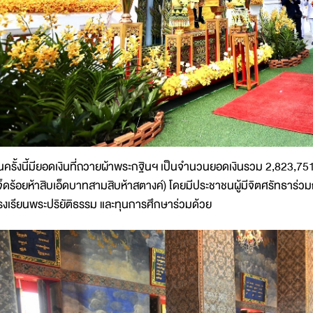
นครั้งนี้มียอดเงินที่ถวายผ้าพระกฐินฯ เป็นจำนวนยอดเงินรวม 2,823,
จ็ดร้อยห้าสิบเอ็ดบาทสามสิบห้าสตางค์) โดยมีประชาชนผู้มีจิตศรัทธาร่ว
รงเรียนพระปริยัติธรรม และทุนการศึกษาร่วมด้วย