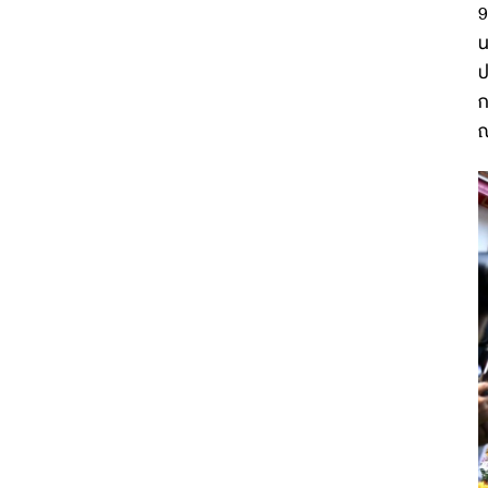
9
น
ป
ก
ณ