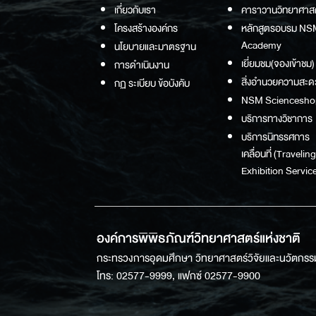
เกี่ยวกับเรา
คาราวานวิทยาศาส
โครงสร้างองค์กร
หลักสูตรอบรม NS
Academy
นโยบายและมาตรฐาน
เยี่ยมชม(จองเข้าชม)
การดำเนินงาน
สิ่งอำนวยความสะด
กฏ ระเบียบ ข้อบังคับ
NSM Sciencesho
บริการทางวิชาการ
บริการนิทรรศการ
เคลื่อนที่ (Traveling
Exhibition Service
องค์การพิพิธภัณฑ์วิทยาศาสตร์แห่งชาติ
กระทรวงการอุดมศึกษา วิทยาศาสตร์วิจัยและนวัตกรร
โทร: 02577-9999, แฟกซ์ 02577-9900