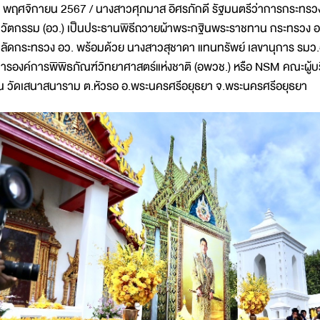
 พฤศจิกายน 2567 / นางสาวศุภมาส อิศรภักดี รัฐมนตรีว่าการกระทรวง
วัตกรรม (อว.) เป็นประธานพิธีถวายผ้าพระกฐินพระราชทาน กระทรวง อว
ลัดกระทรวง อว. พร้อมด้วย นางสาวสุชาดา แทนทรัพย์ เลขานุการ รมว.
ารองค์การพิพิธภัณฑ์วิทยาศาสตร์แห่งชาติ (อพวช.) หรือ NSM คณะผู้บริ
 วัดเสนาสนาราม ต.หัวรอ อ.พระนครศรีอยุธยา จ.พระนครศรีอยุธยา