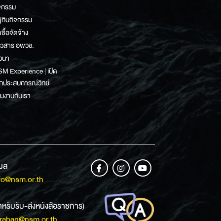
จกรรม
ิทินกิจกรรม
ดซื้อจัดจ้าง
าวสาร อพวช.
วนา
M Experience | เปิด
กประสบการณ์วิทย์
วมงานกับเรา
เมล
fo@nsm.or.th
ำหรับรับ-ส่งหนังสือราชการ)
raban@nsm.or.th