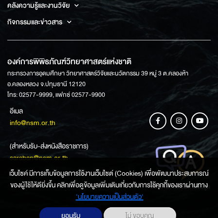
คลังความรู้และงานวิจัย
กิจกรรมและข่าวสาร
องค์การพิพิธภัณฑ์วิทยาศาสตร์แห่งชาติ
กระทรวงการอุดมศึกษา วิทยาศาสตร์วิจัยและนวัตกรรม 39 หมู่ 3 ต.คลองห้า
อ.คลองหลวง จ.ปทุมธานี 12120
โทร: 02577-9999, แฟกซ์ 02577-9900
อีเมล
info@nsm.or.th
(สำหรับรับ-ส่งหนังสือราชการ)
saraban@nsm.or.th
เว็บไซค์ มีการเก็บข้อมูลการใช้งานเว็บไซต์ (Cookies) เพื่อพัฒนาประสบการณ์
ของผู้ใช้ให้ดียิ่งขึ้น คลิกเพื่อดูข้อมูลเพิ่มเติมเกี่ยวกับการใช้คุกกี้ของเราผ่านทาง
ช่องทางการสอบถามข้อมูล
‘นโยบายความเป็นส่วนตัว'
ยอมรับ
ไม่ ขอบคุณ