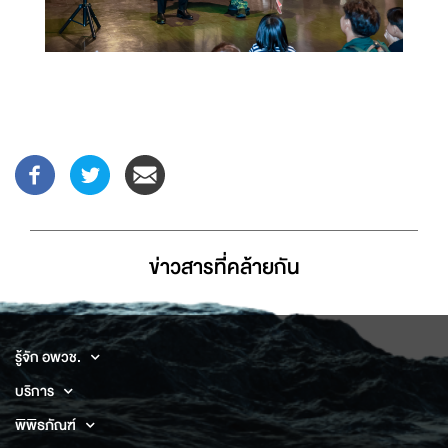
ข่าวสารที่่คล้ายกัน
รู้จัก อพวช.
บริการ
พิพิธภัณฑ์