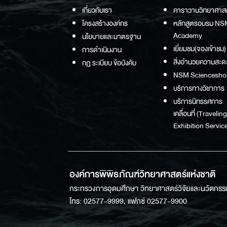
เกี่ยวกับเรา
คาราวานวิทยาศาส
โครงสร้างองค์กร
หลักสูตรอบรม NS
Academy
นโยบายและมาตรฐาน
เยี่ยมชม(จองเข้าชม)
การดำเนินงาน
สิ่งอำนวยความสะด
กฏ ระเบียบ ข้อบังคับ
NSM Sciencesho
บริการทางวิชาการ
บริการนิทรรศการ
เคลื่อนที่ (Traveling
Exhibition Service
องค์การพิพิธภัณฑ์วิทยาศาสตร์แห่งชาติ
กระทรวงการอุดมศึกษา วิทยาศาสตร์วิจัยและนวัตกรร
โทร: 02577-9999, แฟกซ์ 02577-9900