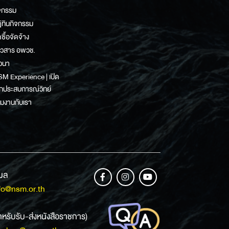
จกรรม
ิทินกิจกรรม
ดซื้อจัดจ้าง
าวสาร อพวช.
วนา
M Experience | เปิด
กประสบการณ์วิทย์
วมงานกับเรา
เมล
fo@nsm.or.th
ำหรับรับ-ส่งหนังสือราชการ)