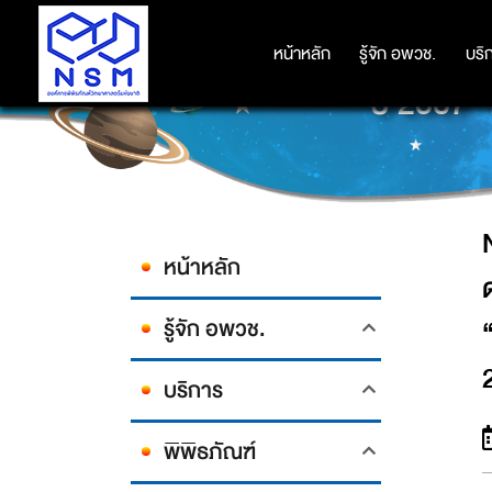
NSM ร่วมรับเสด็จ สมเด็จพระกนิษฐ
เสริมกิจกรรมของผู้อายุ จัดแสดงในง
หน้าหลัก
หน้าหลัก
รู้จัก อพวช.
รู้จัก อพวช.
บริ
บริ
ปี 2567”
หน้าหลัก
รู้จัก อพวช.
บริการ
พิพิธภัณฑ์