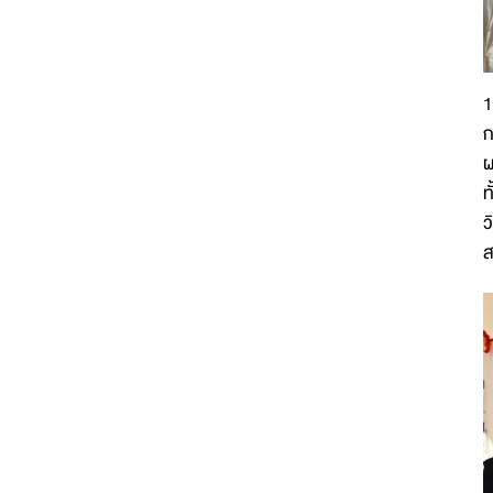
1
ก
ผ
ท
ว
ส