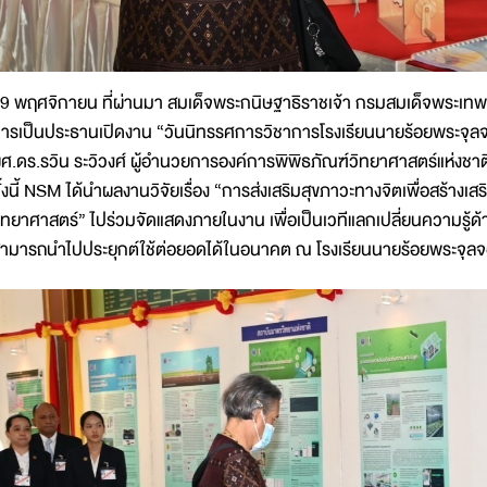
9 พฤศจิกายน ที่ผ่านมา สมเด็จพระกนิษฐาธิราชเจ้า กรมสมเด็จพระเทพ
ารเป็นประธานเปิดงาน “วันนิทรรศการวิชาการโรงเรียนนายร้อยพระจุลจอม
ศ.ดร.รวิน ระวิวงศ์ ผู้อำนวยการองค์การพิพิธภัณฑ์วิทยาศาสตร์แห่งชาติ
ั้งนี้ NSM ได้นำผลงานวิจัยเรื่อง “การส่งเสริมสุขภาวะทางจิตเพื่อสร้าง
ิทยาศาสตร์” ไปร่วมจัดแสดงภายในงาน เพื่อเป็นเวทีแลกเปลี่ยนความรู้ด้า
ามารถนำไปประยุกต์ใช้ต่อยอดได้ในอนาคต ณ โรงเรียนนายร้อยพระจุล