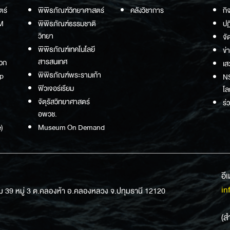
ตร์
พิพิธภัณฑ์วิทยาศาสตร์
คลังวิชาการ
กิ
M
พิพิธภัณฑ์ธรรมชาติ
ปฏ
วิทยา
จั
พิพิธภัณฑ์เทคโนโลยี
ข่
สารสนเทศ
วก
เส
พิพิธภัณฑ์พระรามเก้า
p
NS
ฟิวเจอร์เรียม
โล
จัตุรัสวิทยาศาสตร์
ร่
อพวช.
)
Museum On Demand
อี
in
ม 39 หมู่ 3 ต.คลองห้า อ.คลองหลวง จ.ปทุมธานี 12120
(ส