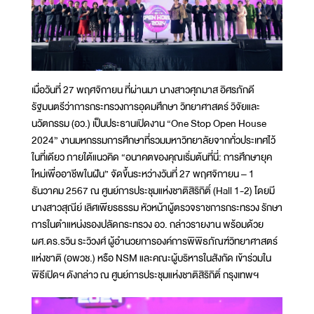
เมื่อวันที่ 27 พฤศจิกายน ที่ผ่านมา นางสาวศุภมาส อิศรภักดี
รัฐมนตรีว่าการกระทรวงการอุดมศึกษา วิทยาศาสตร์ วิจัยและ
นวัตกรรม (อว.) เป็นประธานเปิดงาน “One Stop Open House
2024” งานมหกรรมการศึกษาที่รวมมหาวิทยาลัยจากทั่วประเทศไว้
ในที่เดียว ภายใต้แนวคิด “อนาคตของคุณเริ่มต้นที่นี่: การศึกษายุค
ใหม่เพื่ออาชีพในฝัน” จัดขึ้นระหว่างวันที่ 27 พฤศจิกายน – 1
ธันวาคม 2567 ณ ศูนย์การประชุมแห่งชาติสิริกิติ์ (Hall 1-2) โดยมี
นางสาวสุณีย์ เลิศเพียรธรรม หัวหน้าผู้ตรวจราชการกระทรวง รักษา
การในตำแหน่งรองปลัดกระทรวง อว. กล่าวรายงาน พร้อมด้วย
ผศ.ดร.รวิน ระวิวงศ์ ผู้อำนวยการองค์การพิพิธภัณฑ์วิทยาศาสตร์
แห่งชาติ (อพวช.) หรือ NSM และคณะผู้บริหารในสังกัด เข้าร่วมใน
พิธีเปิดฯ ดังกล่าว ณ ศูนย์การประชุมแห่งชาติสิริกิติ์ กรุงเทพฯ