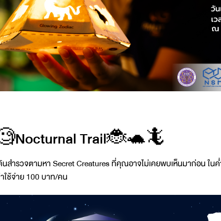
🧐Nocturnal Trail🐞🐢🦎
ดินสำรวจตามหา Secret Creatures ที่คุณอาจไม่เคยพบเห็นมาก่อน ในค่ำ
่าใช้จ่าย 100 บาท/คน