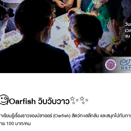
🧐Oarfish วิบวับวาว✨✨
าเรียนรู้เรื่องราวของปลาออร์ (Oarfish) สัตว์ทะเลลึกลับ และสนุกไปกับกา
่าย 100 บาท/คน