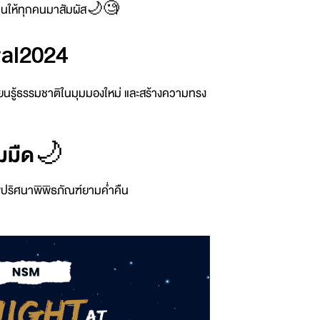
ชวนให้ทุกคนมาสัมผัส🌙🧐
al2024
ียนรู้ธรรมชาติในมุมมองใหม่ และสร้างความทรง
มมืด
🌙
ไขปริศนาพิพิธภัณฑ์ยามค่ำคืน