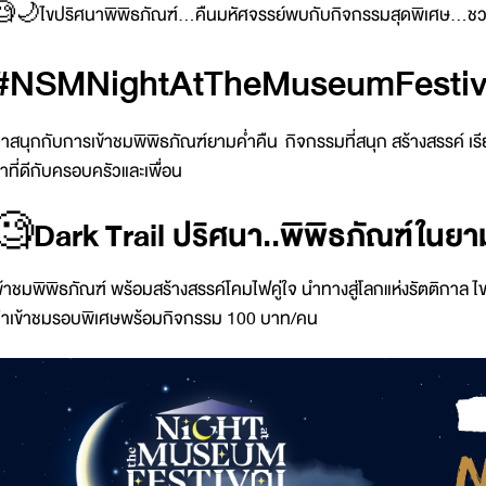
🌙ไขปริศนาพิพิธภัณฑ์...คืนมหัศจรรย์พบกับกิจกรรมสุดพิเศษ...
#NSMNightAtTheMuseumFestiv
าสนุกกับการเข้าชมพิพิธภัณฑ์ยามค่ำคืน กิจกรรมที่สนุก สร้างสรรค์ เร
ำที่ดีกับครอบครัวและเพื่อน
🧐
Dark Trail ปริศนา..พิพิธภัณฑ์ในยา
ข้าชมพิพิธภัณฑ์ พร้อมสร้างสรรค์โคมไฟคู่ใจ นำทางสู่โลกแห่งรัตติกาล 
่าเข้าชมรอบพิเศษพร้อมกิจกรรม 100 บาท/คน