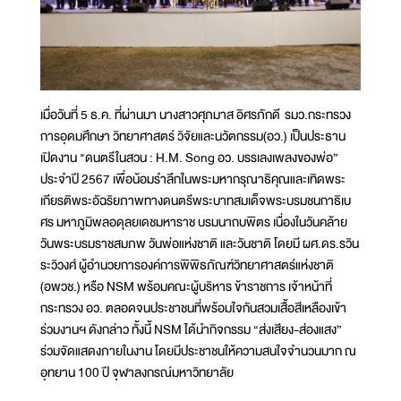
เมื่อวันที่ 5 ธ.ค. ที่ผ่านมา นางสาวศุภมาส อิศรภักดี รมว.กระทรวง
การอุดมศึกษา วิทยาศาสตร์ วิจัยและนวัตกรรม(อว.) เป็นประธาน
เปิดงาน "ดนตรีในสวน : H.M. Song อว. บรรเลงเพลงของพ่อ”
ประจำปี 2567 เพื่อน้อมรำลึกในพระมหากรุณาธิคุณและเทิดพระ
เกียรติพระอัฉริยภาพทางดนตรีพระบาทสมเด็จพระบรมชนกาธิเบ
ศร มหาภูมิพลอดุลยเดชมหาราช บรมนาถบพิตร เนื่องในวันคล้าย
วันพระบรมราชสมภพ วันพ่อแห่งชาติ และวันชาติ โดยมี ผศ.ดร.รวิน
ระวิวงศ์ ผู้อำนวยการองค์การพิพิธภัณฑ์วิทยาศาสตร์แห่งชาติ
(อพวช.) หรือ NSM พร้อมคณะผู้บริหาร ข้าราชการ เจ้าหน้าที่
กระทรวง อว. ตลอดจนประชาชนที่พร้อมใจกันสวมเสื้อสีเหลืองเข้า
ร่วมงานฯ ดังกล่าว ทั้งนี้ NSM ได้นำกิจกรรม “ส่งเสียง-ส่องแสง”
ร่วมจัดแสดงภายในงาน โดยมีประชาชนให้ความสนใจจำนวนมาก ณ
อุทยาน 100 ปี จุฬาลงกรณ์มหาวิทยาลัย