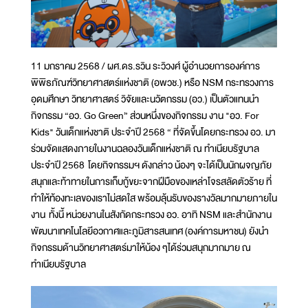
11 มกราคม 2568 / ผศ.ดร.รวิน ระวิวงศ์ ผู้อำนวยการองค์การ
พิพิธภัณฑ์วิทยาศาสตร์แห่งชาติ (อพวช.) หรือ NSM กระทรวงการ
อุดมศึกษา วิทยาศาสตร์ วิจัยและนวัตกรรม (อว.) เป็นตัวแทนนำ
กิจกรรม “อว. Go Green” ส่วนหนึ่งของกิจกรรม งาน "อว. For
Kids" วันเด็กแห่งชาติ ประจำปี 2568 “ ที่จัดขึ้นโดยกระทรวง อว. มา
ร่วมจัดแสดงภายในงานฉลองวันเด็กแห่งชาติ ณ ทำเนียบรัฐบาล
ประจำปี 2568 โดยกิจกรรมฯ ดังกล่าว น้องๆ จะได้เป็นนักผจญภัย
สนุกและท้าทายในการเก็บกู้ขยะจากฝีมือของเหล่าโจรสลัดตัวร้าย ที่
ทำให้ท้องทะเลของเราไม่สดใส พร้อมลุ้นรับของรางวัลมากมายภายใน
งาน ทั้งนี้ หน่วยงานในสังกัดกระทรวง อว. อาทิ NSM และสำนักงาน
พัฒนาเทคโนโลยีอวกาศและภูมิสารสนเทศ (องค์การมหาชน) ยังนำ
กิจกรรมด้านวิทยาศาสตร์มาให้น้อง ๆได้ร่วมสนุกมากมาย ณ
ทำเนียบรัฐบาล