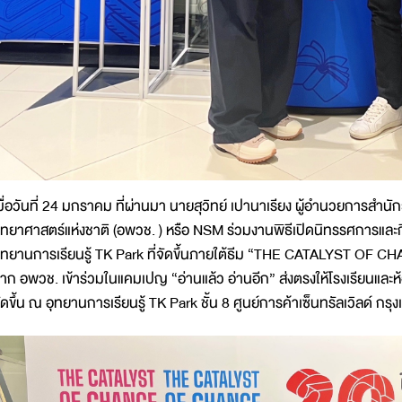
มื่อวันที่ 24 มกราคม ที่ผ่านมา นายสุวิทย์ เปานาเรียง ผู้อำนวยการสำนั
ิทยาศาสตร์แห่งชาติ (อพวช. ) หรือ NSM ร่วมงานพิธีเปิดนิทรรศการและ
ุทยานการเรียนรู้ TK Park ที่จัดขึ้นภายใต้ธีม “THE CATALYST OF 
าก อพวช. เข้าร่วมในแคมเปญ “อ่านแล้ว อ่านอีก” ส่งตรงให้โรงเรียนและห้
ัดขึ้น ณ อุทยานการเรียนรู้ TK Park ชั้น 8 ศูนย์การค้าเซ็นทรัลเวิลด์ กรุ