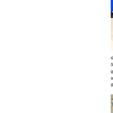
เ
ว
อ
จ
จ