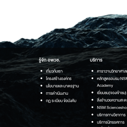
รู้จัก อพวช.
บริการ
เกี่ยวกับเรา
คาราวานวิทยาศาส
โครงสร้างองค์กร
หลักสูตรอบรม NS
Academy
นโยบายและมาตรฐาน
เยี่ยมชม(จองเข้าชม)
การดำเนินงาน
สิ่งอำนวยความสะด
กฏ ระเบียบ ข้อบังคับ
NSM Sciencesho
บริการทางวิชาการ
บริการนิทรรศการ