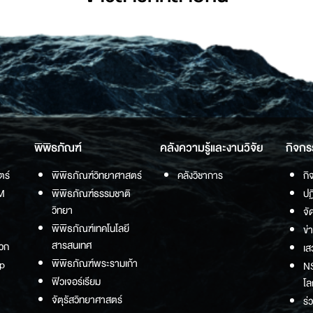
พิพิธภัณฑ์
คลังความรู้และงานวิจัย
กิจกร
ตร์
พิพิธภัณฑ์วิทยาศาสตร์
คลังวิชาการ
กิ
M
พิพิธภัณฑ์ธรรมชาติ
ปฏ
วิทยา
จั
พิพิธภัณฑ์เทคโนโลยี
ข่
สารสนเทศ
วก
เส
พิพิธภัณฑ์พระรามเก้า
p
NS
ฟิวเจอร์เรียม
โล
จัตุรัสวิทยาศาสตร์
ร่