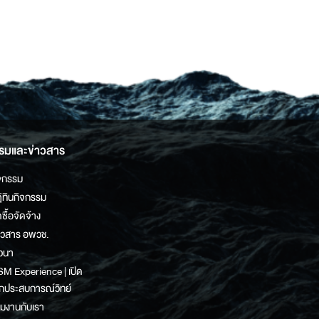
รมและข่าวสาร
จกรรม
ิทินกิจกรรม
ดซื้อจัดจ้าง
าวสาร อพวช.
วนา
M Experience | เปิด
กประสบการณ์วิทย์
วมงานกับเรา