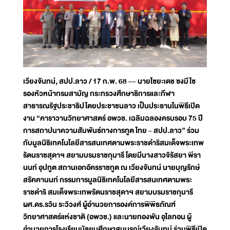
เวียงจันทน์, สปป.ลาว / 17 ก.พ. 68 –- นายไซยะเดช ซงมีไซ
รองหัวหน้ากรมสามัญ กระทรวงศึกษาธิการและกีฬา
สาธารณรัฐประชาธิปไตยประชาชนลาว เป็นประธานในพิธีเปิด
งาน “คาราวานวิทยาศาสตร์ อพวช. เฉลิมฉลองครบรอบ 75 ปี
การสถาปนาความสัมพันธ์ทางการทูต ไทย - สปป.ลาว” ร่วม
กับมูลนิธิเทคโนโลยีสารสนเทศตามพระราชดำริสมเด็จพระเทพ
รัตนราชสุดาฯ สยามบรมราชกุมารี โดยมีนางสาวจิรัสยา พีรา
นนท์ อุปทูต สถานเอกอัครราชทูต ณ เวียงจันทน์ นายบุญรักษ์
สรัคคานนท์ กรรมการมูลนิธิเทคโนโลยีสารสนเทศตามพระ
ราชดำริ สมเด็จพระเทพรัตนราชสุดาฯ สยามบรมราชกุมารี
ผศ.ดร.รวิน ระวิวงศ์ ผู้อำนวยการองค์การพิพิธภัณฑ์
วิทยาศาสตร์แห่งชาติ (อพวช.) และนายทองพัน อุไลทอน ผู้
อำนวยการโรงเรียนมัธยมศึกษาสมบูรณ์เวียงจันทน์ ร่วมพิธีเปิด