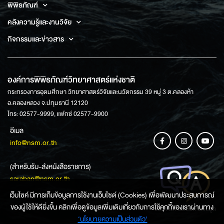
พิพิธภัณฑ์
คลังความรู้และงานวิจัย
กิจกรรมและข่าวสาร
องค์การพิพิธภัณฑ์วิทยาศาสตร์แห่งชาติ
กระทรวงการอุดมศึกษา วิทยาศาสตร์วิจัยและนวัตกรรม 39 หมู่ 3 ต.คลองห้า
อ.คลองหลวง จ.ปทุมธานี 12120
โทร: 02577-9999, แฟกซ์ 02577-9900
อีเมล
info@nsm.or.th
(สำหรับรับ-ส่งหนังสือราชการ)
saraban@nsm.or.th
เว็บไซค์ มีการเก็บข้อมูลการใช้งานเว็บไซต์ (Cookies) เพื่อพัฒนาประสบการณ์
ของผู้ใช้ให้ดียิ่งขึ้น คลิกเพื่อดูข้อมูลเพิ่มเติมเกี่ยวกับการใช้คุกกี้ของเราผ่านทาง
ช่องทางการสอบถามข้อมูล
‘นโยบายความเป็นส่วนตัว'