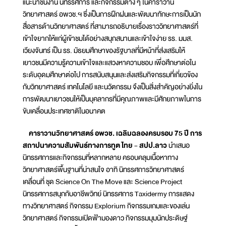
แนะนำชิ้นงาน นิทรรศการ และกิจกรรมต่าง ๆ ในคาราวาน
วิทยาศาสตร์ อพวช.ฯ ซึ่งเป็นการฝึกฝนและพัฒนาทักษะการเป็นนัก
สื่อสารด้านวิทยาศาสตร์ ที่สามารถอธิบายเรื่องราววิทยาศาสตร์ที่
เข้าใจยากให้แก่ผู้เข้าชมได้อย่างสนุกสนานและเข้าใจง่าย รร. มมส.
เวียงจันทร์ เป็น รร. มัธยมศึกษาของรัฐบาลที่มีหน้าที่ส่งเสริมให้
เยาวชนมีความรู้ความเข้าใจและแสวงหาความชอบ เพื่อศึกษาต่อใน
ระดับอุดมศึกษาต่อไป การสนับสนุนและส่งเสริมกิจกรรมที่เกี่ยวข้อง
กับวิทยาศาสตร์ เทคโนโลยี และนวัตกรรม จึงเป็นสิ่งสำคัญอย่างยิ่งใน
การพัฒนาเยาวชนให้เป็นบุคลากรที่มีคุณภาพและมีศักยภาพในการ
ขับเคลื่อนประเทศชาติในอนาคต
คาราวานวิทยาศาสตร์ อพวช. เฉลิมฉลองครบรอบ 75 ปี การ
สถาปนาความสัมพันธ์ทางการทูต ไทย - สปป.ลาว
นำเสนอ
นิทรรศการและกิจกรรมที่หลากหลาย ครอบคลุมเนื้อหาทาง
วิทยาศาสตร์พื้นฐานที่น่าสนใจ อาทิ นิทรรศการวิทยาศาสตร์
เคลื่อนที่ ชุด Science On The Move และ Science Project
นิทรรศการสนุกกับอาชีพวิทย์ นิทรรศการ Taxidermy การแสดง
ทางวิทยาศาสตร์ กิจกรรม Explorium กิจกรรมเกมและของเล่น
วิทยาศาสตร์ กิจกรรมเปิดฟ้ามองดาว กิจกรรมมุมนักประดิษฐ์