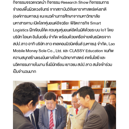
กิจกรรมจรวดขวดน้ำ กิจกรรม Research Show กิจกรรมการ
จำลองพื้นผิวดวงจันทร์ จากสถาบันวิจัยดาราศาสตร์แห่งชาติ
(องค์การมหาชน) แนะแนวด้านการศึกษาจากมหาวิทยาลัย
มหาสารคาม เปิดโลกหุ่นยนต์อัจฉริยะ พิชิตภารกิจ Smart
Logistics ฝึกเขียนโค้ด ควบคุมหุ่นยนต์อัตโนมัติด้วยระบบ IoT โดย
บริษัท ไอเมค อินโนเวชั่น จำกัด พร้อมด้วยเครือข่ายพันธมิตรจาก
สปป.ลาว อาทิ บริษัท ลาว เทเลคอมมิวนิเคชั่นส์ (มหาชน) จำกัด, Lao
Mobile Money Sole Co., Ltd. และ CLASSY Education ขนทัพ
ความสนุกสร้างแรงบันดาลใจด้านวิทยาศาสตร์ เทคโนโลยี และ
นวัตกรรมภายในงาน ซึ่งมีนักเรียน เยาวชน สปป.ลาว สนใจเข้าร่วม
เป็นจำนวนมาก