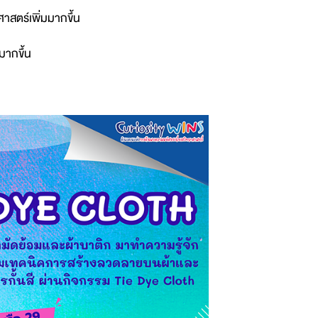
าสตร์เพิ่มมากขึ้น
มมากขึ้น