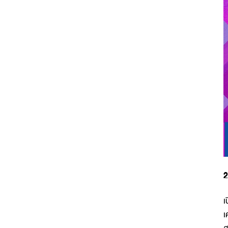
2
เ
เ