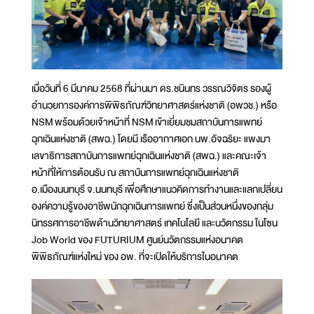
เมื่อวันที่ 6 มีนาคม 2568 ที่ผ่านมา ดร.ชนินทร วรรณวิจิตร รองผู้
อำนวยการองค์การพิพิธภัณฑ์วิทยาศาสตร์แห่งชาติ (อพวช.) หรือ
NSM พร้อมด้วยเจ้าหน้าที่ NSM เข้าเยี่ยมชมสถาบันการแพทย์
ฉุกเฉินแห่งชาติ (สพฉ.) โดยมี เรืออากาศเอก นพ.อัจฉริยะ แพงมา
เลขาธิการสถาบันการแพทย์ฉุกเฉินแห่งชาติ (สพฉ.) และคณะเจ้า
หน้าที่ให้การต้อนรับ ณ สถาบันการแพทย์ฉุกเฉินแห่งชาติ
อ.เมืองนนทบุรี จ.นนทบุรี เพื่อศึกษาแนวคิดการทำงานและแลกเปลี่ยน
องค์ความรู้ของอาชีพนักฉุกเฉินการแพทย์ ซึ่งเป็นส่วนหนึ่งของกลุ่ม
นิทรรศการอาชีพด้านวิทยาศาสตร์ เทคโนโลยี และนวัตกรรม ในโซน
Job World ของ FUTURIUM ศูนย์นวัตกรรมแห่งอนาคต
พิพิธภัณฑ์แห่งใหม่ ของ อพ. ที่จะเปิดให้บริการในอนาคต