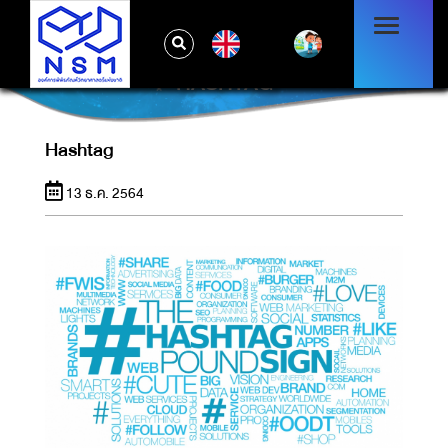
EN
HASHTAG
Hashtag
13 ธ.ค. 2564