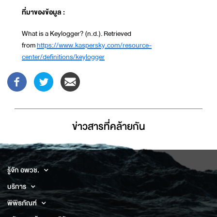
ที่มาของข้อมูล :
What is a Keylogger? (n.d.). Retrieved
from
https://www.kaspersky.com/resource-
center/definitions/keylogger
ข่าวสารที่่คล้ายกัน
รู้จัก อพวช.
บริการ
พิพิธภัณฑ์