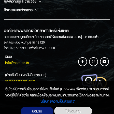
คลังความรู้และงานวิจัย
กิจกรรมและข่าวสาร
องค์การพิพิธภัณฑ์วิทยาศาสตร์แห่งชาติ
กระทรวงการอุดมศึกษา วิทยาศาสตร์วิจัยและนวัตกรรม 39 หมู่ 3 ต.คลองห้า
อ.คลองหลวง จ.ปทุมธานี 12120
โทร: 02577-9999, แฟกซ์ 02577-9900
อีเมล
info@nsm.or.th
(สำหรับรับ-ส่งหนังสือราชการ)
saraban@nsm.or.th
เว็บไซค์ มีการเก็บข้อมูลการใช้งานเว็บไซต์ (Cookies) เพื่อพัฒนาประสบการณ์
ของผู้ใช้ให้ดียิ่งขึ้น คลิกเพื่อดูข้อมูลเพิ่มเติมเกี่ยวกับการใช้คุกกี้ของเราผ่านทาง
ช่องทางการสอบถามข้อมูล
‘นโยบายความเป็นส่วนตัว'
ยอมรับ
ไม่ ขอบคุณ