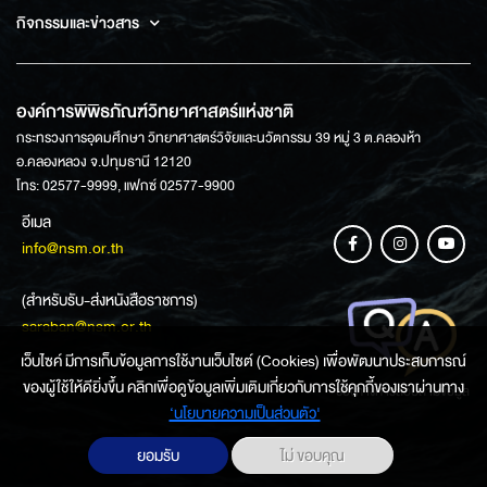
กิจกรรมและข่าวสาร
องค์การพิพิธภัณฑ์วิทยาศาสตร์แห่งชาติ
กระทรวงการอุดมศึกษา วิทยาศาสตร์วิจัยและนวัตกรรม 39 หมู่ 3 ต.คลองห้า
อ.คลองหลวง จ.ปทุมธานี 12120
โทร: 02577-9999, แฟกซ์ 02577-9900
อีเมล
info@nsm.or.th
(สำหรับรับ-ส่งหนังสือราชการ)
saraban@nsm.or.th
เว็บไซค์ มีการเก็บข้อมูลการใช้งานเว็บไซต์ (Cookies) เพื่อพัฒนาประสบการณ์
ของผู้ใช้ให้ดียิ่งขึ้น คลิกเพื่อดูข้อมูลเพิ่มเติมเกี่ยวกับการใช้คุกกี้ของเราผ่านทาง
ช่องทางการสอบถามข้อมูล
‘นโยบายความเป็นส่วนตัว'
ยอมรับ
ไม่ ขอบคุณ