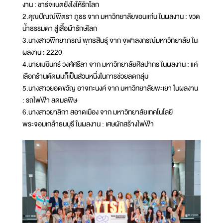
งาน : ชาร์จแบตยังไงให้รักโลก
2.คุณปัณณ์พิตรา ภูธร จาก มหาวิทยาลัยขอนแก่น ในผลงาน : ขวด
น้ำธรรมดา สู่เสื้อผ้ารักษ์โลก
3.นางสาวพิทยาภรณ์ พุทธสินธุ์ จาก จุฬาลงกรณ์มหาวิทยาลัย ใน
ผลงาน : 2220
4.นายเมฆินทร์ วงศ์ศรีลา จาก มหาวิทยาลัยศิลปากร ในผลงาน : แค่
เลือกร้านตัดผมก็เป็นส่วนหนึ่งในการช่วยลดกลุ่ม
5.นางสาวยอดขวัญ อาจทะนงค์ จาก มหาวิทยาลัยพะเยา ในผลงาน
: รถไฟฟ้า ลดมลพิษ
6.นางสาวยาลิกา สอาดเมือง จาก มหาวิทยาลัยเทคโนโลยี
พระจอมเกล้าธนบุรี ในผลงาน : เศษผักสร้างไฟฟ้า