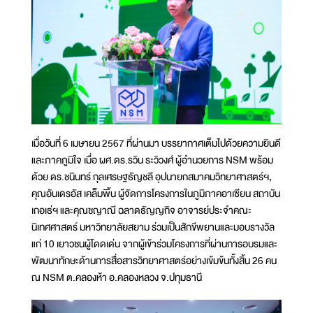
เมื่อวันที่ 6 เมษายน 2567 ที่ผ่านมา บรรยากาศเต็มไปด้วยความยินดี
และภาคภูมิใจ เมื่อ ผศ.ดร.รวิน ระวิวงศ์ ผู้อำนวยการ NSM พร้อม
ด้วย ดร.ชนินทร์ กุลเศรษฐธัญชลี อุปนายกสมาคมวิทยาศาสตร์ฯ,
คุณอันเดรอัส เคล็มพิ้น ผู้จัดการโครงการในภูมิภาคอาเซียน สถาบัน
เกอเธ่ฯ และคุณชญาณี ฉลาดธัญญกิจ อาจารย์ประจำคณะ
นิเทศศาสตร์ มหาวิทยาลัยสยาม ร่วมเป็นสักขีพยานและมอบรางวัล
แก่ 10 เยาวชนผู้โดดเด่น จากผู้เข้าร่วมโครงการที่ผ่านการอบรมและ
พัฒนาทักษะด้านการสื่อสารวิทยาศาสตร์อย่างเข้มข้นทั้งสิ้น 26 คน
ณ NSM ต.คลองห้า อ.คลองหลวง จ.ปทุมธานี