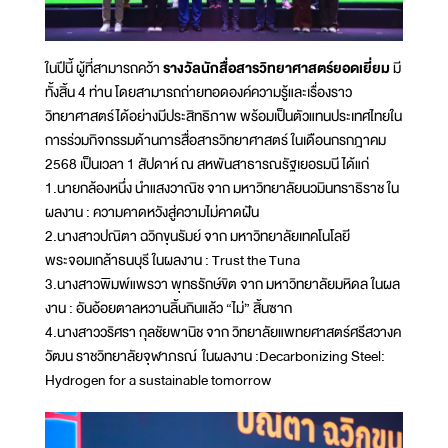
ในปีนี้ ผู้ที่สามารถคว้า
รางวัลนักสื่อสารวิทยาศาสตร์ยอดเยี่ยม
มี
ทั้งสิ้น 4 ท่าน โดยสามารถถ่ายทอดองค์ความรู้และเรื่องราว
วิทยาศาสตร์ได้อย่างมีประสิทธิภาพ พร้อมเป็นตัวแทนประเทศไทยใน
การร่วมกิจกรรมด้านการสื่อสารวิทยาศาสตร์ ในเดือนกรกฎาคม
2568 เป็นเวลา 1 สัปดาห์ ณ สหพันสาธารณรัฐเยอรมนี ได้แก่
1.นายกล้องหนึ่ง นำแสงวาณิช จาก มหาวิทยาลัยนวมินทราธิราช ใน
ผลงาน : ความคาดหวังสู่ความไม่คาดฝัน
2.นางสาวปณิตา ฉวิกขุนรัมย์ จาก มหาวิทยาลัยเทคโนโลยี
พระจอมเกล้าธนบุรี ในผลงาน : Trust the Tuna
3.นางสาวพิมพ์แพรวา พุทธรักษ์ขิต จาก มหาวิทยาลัยมหิดล ในผล
งาน : อันอ้อยตาลหวานลิ้นกินแล้ว “ไม่” สิ้นซาก
4.นางสาววริศรา กุลชัยพานิช จาก วิทยาลัยแพทยศาสตร์ศรีสวางค
วัฒน ราชวิทยาลัยจุฬาภรณ์ ในผลงาน :Decarbonizing Steel:
Hydrogen for a sustainable tomorrow