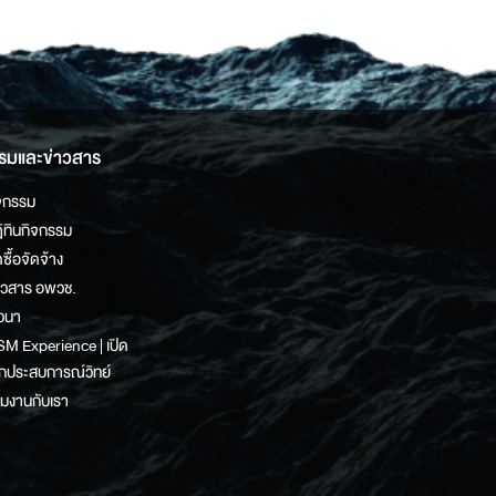
รมและข่าวสาร
จกรรม
ิทินกิจกรรม
ดซื้อจัดจ้าง
าวสาร อพวช.
วนา
M Experience | เปิด
กประสบการณ์วิทย์
วมงานกับเรา