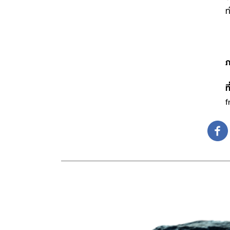
ท
ภ
ท
f