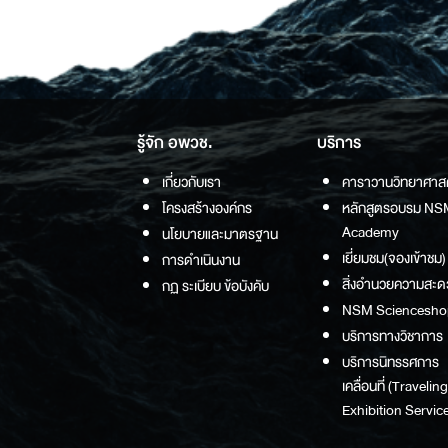
รู้จัก อพวช.
บริการ
เกี่ยวกับเรา
คาราวานวิทยาศาส
โครงสร้างองค์กร
หลักสูตรอบรม NS
Academy
นโยบายและมาตรฐาน
เยี่ยมชม(จองเข้าชม)
การดำเนินงาน
สิ่งอำนวยความสะด
กฏ ระเบียบ ข้อบังคับ
NSM Sciencesho
บริการทางวิชาการ
บริการนิทรรศการ
เคลื่อนที่ (Traveling
Exhibition Service