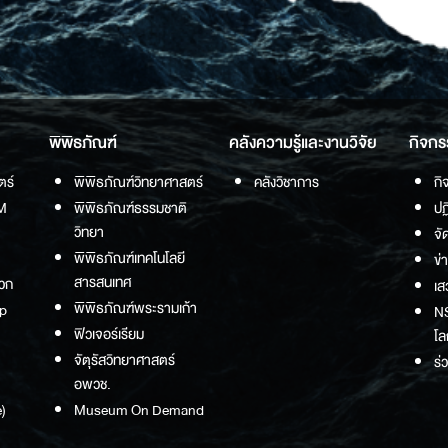
พิพิธภัณฑ์
คลังความรู้และงานวิจัย
กิจกร
ตร์
พิพิธภัณฑ์วิทยาศาสตร์
คลังวิชาการ
กิ
M
พิพิธภัณฑ์ธรรมชาติ
ปฏ
วิทยา
จั
พิพิธภัณฑ์เทคโนโลยี
ข่
สารสนเทศ
วก
เส
พิพิธภัณฑ์พระรามเก้า
p
NS
ฟิวเจอร์เรียม
โล
จัตุรัสวิทยาศาสตร์
ร่
อพวช.
)
Museum On Demand