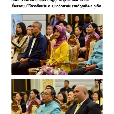
นักศึกษามหาวิทยาลัยราชภัฏภูเก็ต ผู้ประกอบการ และ
สื่อมวลชน ให้การต้อนรับ ณ มหาวิทยาลัยราชภัฏภูเก็ต จ.ภูเก็ต