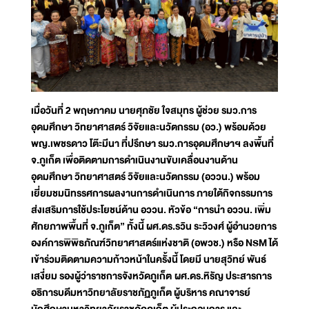
เมื่อวันที่ 2 พฤษภาคม นายศุภชัย ใจสมุทร ผู้ช่วย รมว.การ
อุดมศึกษา วิทยาศาสตร์ วิจัยและนวัตกรรม (อว.) พร้อมด้วย
พญ.เพชรดาว โต๊ะมีนา ที่ปรึกษา รมว.การอุดมศึกษาฯ ลงพื้นที่
จ.ภูเก็ต เพื่อติดตามการดำเนินงานขับเคลื่อนงานด้าน
อุดมศึกษา วิทยาศาสตร์ วิจัยและนวัตกรรม (อววน.) พร้อม
เยี่ยมชมนิทรรศการผลงานการดำเนินการ ภายใต้กิจกรรมการ
ส่งเสริมการใช้ประโยชน์ด้าน อววน. หัวข้อ “การนำ อววน. เพิ่ม
ศักยภาพพื้นที่ จ.ภูเก็ต” ทั้งนี้ ผศ.ดร.รวิน ระวิวงศ์ ผู้อำนวยการ
องค์การพิพิธภัณฑ์วิทยาศาสตร์แห่งชาติ (อพวช.) หรือ NSM ได้
เข้าร่วมติดตามความก้าวหน้าในครั้งนี้ โดยมี นายสุวิทย์ พันธ์
เสงี่ยม รองผู้ว่าราชการจังหวัดภูเก็ต ผศ.ดร.หิรัญ ประสารการ
อธิการบดีมหาวิทยาลัยราชภัฏภูเก็ต ผู้บริหาร คณาจารย์