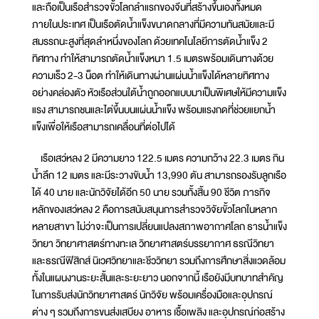
และถือเป็นเรือสำรวจขั้วโลกลำแรกของจีนที่สร้างขึ้นเองทั้งหมด
ภายในประเทศ เป็นเรือตัดน้ำแข็งขนาดกลางที่มีความทันสมัยและมี
สมรรถนะสูงที่สุดลำหนึ่งของโลก ด้วยเทคโนโลยีการตัดน้ำแข็ง 2
ทิศทาง ทำให้สามารถตัดน้ำแข็งหนา 1.5 เมตรพร้อมเดินทางด้วย
ความเร็ว 2-3 น็อต ทำให้เดินทางผ่านแผ่นน้ำแข็งได้หลายทิศทาง
อย่างคล่องตัว หัวเรือส่วนใต้น้ำถูกออกแบบมาเป็นพิเศษให้มีความแข็ง
แรง สามารถชนและไต่ขึ้นบนแผ่นน้ำแข็ง พร้อมแรงกดที่ช่วยแยกน้ำ
แข็งเพื่อให้เรือสามารถเคลื่อนที่ต่อไปได้
เรือเสว่หลง 2 มีความยาว 122.5 เมตร ความกว้าง 22.3 เมตร กิน
น้ำลึก 12 เมตร และมีระวางขับน้ำ 13,990 ตัน สามารถรองรับลูกเรือ
ได้ 40 นาย และนักวิจัยได้อีก 50 นาย รวมทั้งสิ้น 90 ชีวิต ภารกิจ
หลักของเสว่หลง 2 คือการสนับสนุนการสำรวจวิจัยขั้วโลกในหลาก
หลายสาขา ไม่ว่าจะเป็นการเปลี่ยนแปลงสภาพอากาศโลก ธารน้ำแข็ง
วิทยา วิทยาศาสตร์ทางทะเล วิทยาศาสตร์บรรยากาศ ธรณีวิทยา
และธรณีฟิสิกส์ นิเวศวิทยาและชีววิทยา รวมถึงการศึกษาสิ่งแวดล้อม
ทั้งในแผนงานระยะสั้นและระยะยาว นอกจากนี้ เรือยังมีบทบาทสำคัญ
ในการรับส่งนักวิทยาศาสตร์ นักวิจัย พร้อมเครื่องมือและอุปกรณ์
ต่าง ๆ รวมถึงการขนส่งเสบียง อาหาร เชื้อเพลิง และอุปกรณ์ก่อสร้าง