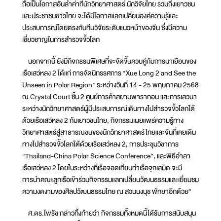
ถือเป็นโอกาสอันล้ำค่าที่นักวิทยาศาสตร์ นักวิจัยไทย รวมถึงเยาวชน
และประชาชนชาวไทย จะได้มีโอกาสแลกเปลี่ยนองค์ความรู้และ
ประสบการณ์โดยตรงกับทีมวิจัยระดับแนวหน้าของจีน ซึ่งมีความ
เชี่ยวชาญในการสำรวจขั้วโลก
นอกจากนี้ ยังมีกิจกรรมพิเศษที่จะจัดขึ้นควบคู่กับการมาเยือนของ
เรือเสว่หลง 2 ได้แก่ การจัดนิทรรศการ "Xue Long 2 and See the
Unseen in Polar Region" ระหว่างวันที่ 14 - 25 พฤษภาคม 2568
ณ Crystal Court ชั้น 2 ศูนย์การค้าสยามพารากอน และการเสวนา
ระหว่างนักวิทยาศาสตร์ผู้มีประสบการณ์เดินทางไปสำรวจขั้วโลกใต้
ด้วยเรือเสว่หลง 2 กับเยาวชนไทย, กิจกรรมเผยแพร่ความรู้ทาง
วิทยาศาสตร์สู่สาธารณชนของนักวิทยาศาสตร์ไทยและจีนที่เคยเดิน
ทางไปสำรวจขั้วโลกใต้ด้วยเรือเสว่หลง 2, การประชุมวิชาการ
“Thailand-China Polar Science Conference”, และพิธีอำลา
เรือเสว่หลง 2 โดยในระหว่างที่เรือจอดเทียบท่าเรือจุกเสม็ด จะมี
การนำคณะลูกเรือเข้าร่วมกิจกรรมแลกเปลี่ยนวัฒนธรรมและเยี่ยมชม
ความงดงามของศิลปวัฒนธรรมไทย ณ สวนนงนุช พัทยาอีกด้วย”
ศ.ดร.ไพรัช กล่าวทิ้งท้ายว่า กิจกรรมทั้งหมดนี้ได้รับการสนับสนุน