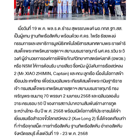
เมื่อวันที่ 19 พ.ค. พล.ร.ต.ธำรง สุพรรณพงศ์ ผอ.กทส.ฐท.สส.
เป็นผู้แทน ฐานทัพเรือสัตหีบ พร้อมด้วย ศ.ดร. ไพรัช ธัชยพงษ์
กรรมการและเลขาธิการมูลนิธิเทคโนโลยีสารสนเทศตามพระราชดำริ
สมเด็จพระเทพรัตนราชสุดาฯ สยามบรมราชกุมารี ผศ.ดร.รวิน ระวิ
วงศ์ ผู้อำนวยการองค์การพิพิธภัณฑ์วิทยาศาสตร์แห่งชาติ (อพวช.)
หรือ NSM ให้การต้อนรับ นายเสียว ชื่อหมิง ผู้บังคับการเรือเสว่หลง
2 (Mr.XIAO ZHIMIN, Captain) และคณะลูกเรือ เนื่องในโอกาสเข้า
เยือนประเทศไทย เพื่อร่วมเฉลิมพระเกียรติสมเด็จพระกนิษฐาธิราช
เจ้า กรมสมเด็จพระเทพรัตนราชสุดาฯ สยามบรมราชกุมารี ทรง
เจริญพระชนมายุ 70 พรรษา 2 เมษายน 2568 และเฉลิมฉลองใน
วาระครบรอบ 50 ปี ของการสถาปนาความสัมพันธ์ทางการทูต
ระหว่างไทย-จีน ปี พ.ศ. 2568 พร้อมเปิดโอกาสให้ประชาชนได้เข้า
เยี่ยมชมเรือสำรวจขั้วโลกเสว่หลง 2 (Xue Long 2) ซึ่งได้จอดเทียบท่า
ที่ ท่าเรือจุกเสม็ด การท่าเรือสัตหีบ ฐานทัพเรือสัตหีบ อำเภอสัตหีบ
จังหวัดชลบุรี ตั้งแต่วันที่ 19 - 23 พ.ค. 2568