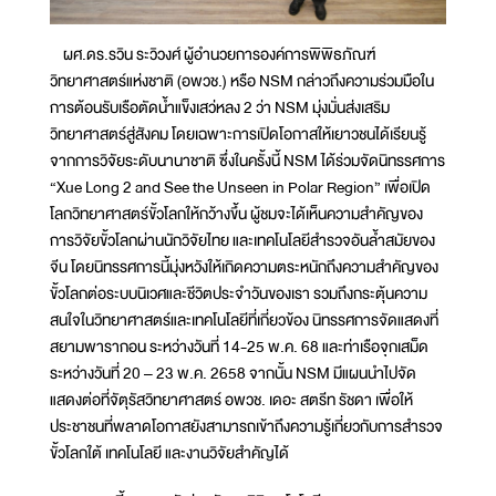
ผศ.ดร.รวิน ระวิวงศ์ ผู้อำนวยการองค์การพิพิธภัณฑ์
วิทยาศาสตร์แห่งชาติ (อพวช.) หรือ NSM กล่าวถึงความร่วมมือใน
การต้อนรับเรือตัดน้ำแข็งเสว่หลง 2 ว่า NSM มุ่งมั่นส่งเสริม
วิทยาศาสตร์สู่สังคม โดยเฉพาะการเปิดโอกาสให้เยาวชนได้เรียนรู้
จากการวิจัยระดับนานาชาติ ซึ่งในครั้งนี้ NSM ได้ร่วมจัดนิทรรศการ
“Xue Long 2 and See the Unseen in Polar Region” เพื่อเปิด
โลกวิทยาศาสตร์ขั้วโลกให้กว้างขึ้น ผู้ชมจะได้เห็นความสำคัญของ
การวิจัยขั้วโลกผ่านนักวิจัยไทย และเทคโนโลยีสำรวจอันล้ำสมัยของ
จีน โดยนิทรรศการนี้มุ่งหวังให้เกิดความตระหนักถึงความสำคัญของ
ขั้วโลกต่อระบบนิเวศและชีวิตประจำวันของเรา รวมถึงกระตุ้นความ
สนใจในวิทยาศาสตร์และเทคโนโลยีที่เกี่ยวข้อง นิทรรศการจัดแสดงที่
สยามพารากอน ระหว่างวันที่ 14-25 พ.ค. 68 และท่าเรือจุกเสม็ด
ระหว่างวันที่ 20 – 23 พ.ค. 2658 จากนั้น NSM มีแผนนำไปจัด
แสดงต่อที่จัตุรัสวิทยาศาสตร์ อพวช. เดอะ สตรีท รัชดา เพื่อให้
ประชาชนที่พลาดโอกาสยังสามารถเข้าถึงความรู้เกี่ยวกับการสำรวจ
ขั้วโลกใต้ เทคโนโลยี และงานวิจัยสำคัญได้