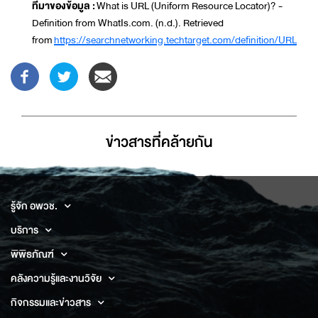
ที่มาของข้อมูล :
What is URL (Uniform Resource Locator)? -
Definition from WhatIs.com. (n.d.). Retrieved
from
https://searchnetworking.techtarget.com/definition/URL
ข่าวสารที่่คล้ายกัน
รู้จัก อพวช.
บริการ
พิพิธภัณฑ์
คลังความรู้และงานวิจัย
กิจกรรมและข่าวสาร