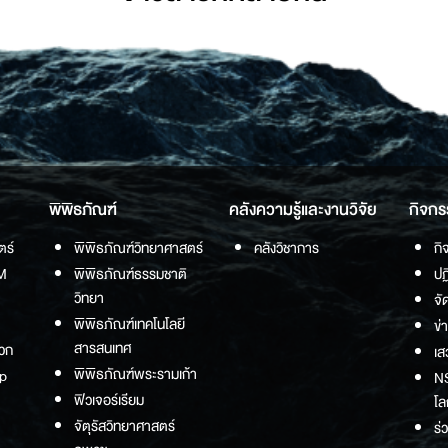
พิพิธภัณฑ์
คลังความรู้และงานวิจัย
กิจกร
ตร์
พิพิธภัณฑ์วิทยาศาสตร์
คลังวิชาการ
กิ
M
พิพิธภัณฑ์ธรรมชาติ
ปฏ
วิทยา
จั
พิพิธภัณฑ์เทคโนโลยี
ข่
สารสนเทศ
วก
เส
พิพิธภัณฑ์พระรามเก้า
p
NS
ฟิวเจอร์เรียม
โล
จัตุรัสวิทยาศาสตร์
ร่