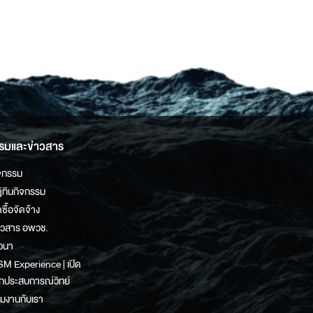
รมและข่าวสาร
จกรรม
ิทินกิจกรรม
ดซื้อจัดจ้าง
าวสาร อพวช.
วนา
M Experience | เปิด
กประสบการณ์วิทย์
วมงานกับเรา