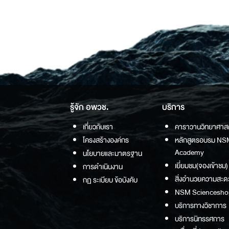
รู้จัก อพวช.
บริการ
เกี่ยวกับเรา
คาราวานวิทยาศาส
โครงสร้างองค์กร
หลักสูตรอบรม NS
Academy
นโยบายและมาตรฐาน
เยี่ยมชม(จองเข้าชม)
การดำเนินงาน
สิ่งอำนวยความสะด
กฏ ระเบียบ ข้อบังคับ
NSM Sciencesho
บริการทางวิชาการ
บริการนิทรรศการ