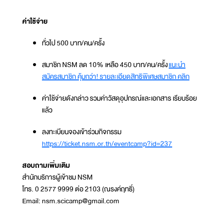
ค่าใช้จ่าย
ทั่วไป 500 บาท/คน/ครั้ง
สมาชิก NSM ลด 10% เหลือ 450 บาท/คน/ครั้ง
แนะนำ
สมัครสมาชิก คุ้มกว่า! รายละเอียดสิทธิพิเศษสมาชิก คลิก
ค่าใช้จ่ายดังกล่าว รวมค่าวัสดุอุปกรณ์และเอกสาร เรียบร้อย
แล้ว
ลงทะเบียนจองเข้าร่วมกิจกรรม
https://ticket.nsm.or.th/eventcamp?id=237
สอบถามเพิ่มเติม
สำนักบริการผู้เข้าชม NSM
โทร. 0 2577 9999 ต่อ 2103 (ณรงค์ฤทธิ์)
Email: nsm.scicamp@gmail.com