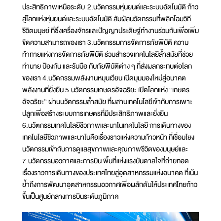
ประสิทธิภาพเหนือระดับ 2.นวัตกรรมหุ่นยนต์และระบบอัตโนมัติ ก้าว
สู่โลกแห่งหุ่นยนต์และระบบอัตโนมัติ สัมผัสนวัตกรรมที่พลิกโฉมวิถี
ชีวิตมนุษย์ ที่ซึ่งเครื่องจักรและปัญญาประดิษฐ์ทำงานร่วมกันเพื่อเพิ่ม
ขีดความสามารถของเรา 3.นวัตกรรมการจัดการภัยพิบัติ ความ
ท้าทายแห่งการจัดการภัยพิบัติ ร่วมสำรวจเทคโนโลยีล้ำสมัยที่ช่วย
ทำนาย ป้องกัน และรับมือ กับภัยพิบัติต่าง ๆ ที่ส่งผลกระทบต่อโลก
ของเรา 4.นวัตกรรมพลังงานหมุนเวียน เปิดมุมมองใหม่สู่อนาคต
พลังงานที่ยั่งยืน 5.นวัตกรรมเกษตรอัจฉริยะ เปิดโลกแห่ง “เกษตร
อัจฉริยะ” ผ่านนวัตกรรมล้ำสมัย ที่ผสานเทคโนโลยีเข้ากับการเพาะ
ปลูกเพื่อสร้างระบบการเกษตรที่มีประสิทธิภาพและยั่งยืน
6.นวัตกรรมเทคโนโลยีชีวภาพและนาโนเทคโนโลยี การเดินทางของ
เทคโนโลยีชีวภาพและนาโนคือเรื่องราวแห่งความก้าวหน้า ที่เชื่อมโยง
นวัตกรรมเข้ากับการดูแลสุขภาพและคุณภาพชีวิตของมนุษย์และ
7.นวัตกรรมอวกาศและการบิน พื้นที่แห่งแรงบันดาลใจที่ถ่ายทอด
เรื่องราวการเดินทางของประเทศไทยสู่อุตสาหกรรมแห่งอนาคต ที่เน้น
ย้ำถึงการพัฒนาอุตสาหกรรมอวกาศเพื่อผลักดันให้ประเทศไทยก้าว
ขึ้นเป็นศูนย์กลางการบินระดับภูมิภาค