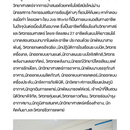
วิทยาศาสตร์จากการนำเสนอด้วยเทคโนโลยีสมัยใหม่ผ่าน
นิทรรศการ กิจกรรมเสริมการเรียนรู้ต่างๆ ที่ชวนให้ค้นพบ หาคำตอบ
ลงมือทำ โดยเฉพาะโซน Job World ที่เป็นการแนะแนวเส้นทางอาชีพ
ในปัจจุบันต่อเนื่องไปถึงอนาคต ซึ่งเป็นอาชีพที่เชื่อมโยงกับวิทยาศาสร์
และวิศวกรรมศาสตร์ โดยจะจัดแสดง 27 อาชีพต้นแบบให้เยาวชนได้
มาทดสอบสวมบทบาทในแต่ละอาชีพ ประกอบด้วย นักพัฒนาสาย
พันธุ์, วิศวกรเกษตรอัจฉริยะ,นักปฏิบัติการโรงเรือนระบบปิด,วิศวกร
เครื่องกล, นักออกแบบยานยนต์,นักวางแผนระบบโลจิสติกส์,วิศวกร
พลังงานแสงอาทิตย์, วิศวกรพลังงาน,นักธรณีวิทยาปิโตรเลียม,เชฟ
อาหารรักษ์โลก, นักวิทยาศาสตร์การอาหาร,นักพัฒนาบรรจุภัณฑ์
อาหาร,นักออกแบบผลิตภัณฑ์, นักออกแบบคาแรคเตอร์,นักออกแบบ
เครื่องประดับ,นักจัดการภัยพิบัติ, นักวิเคราะห์การเปลี่ยนแปลงภูมิ
อากาศ,นักฉุกเฉินการแพทย์,นักพัฒนาซอฟต์แวร์, เจ้าหน้าที่สืบสวน
นิติวิทยาดิจิทัล, วิศวกรหุ่นยนต์,วิศวกรดาวเทียม, วิศวกรซ่อมบำรุง
อากาศยาน,นักภูมิสารสนเทศ,นักวิทยาศาสตร์เครื่องสำอาง, นัก
คิดค้นยา,และวิศวกรชีวการแพทย์