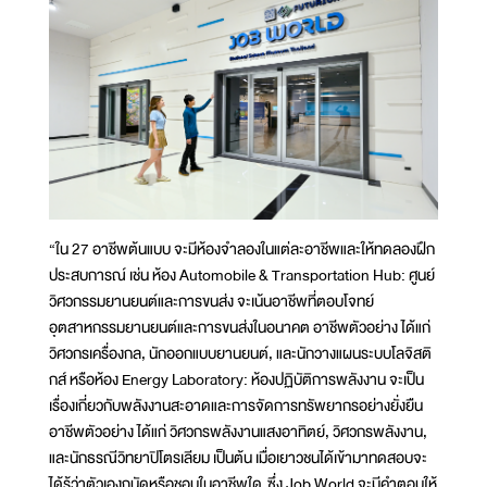
“ใน 27 อาชีพต้นแบบ จะมีห้องจำลองในแต่ละอาชีพและให้ทดลองฝึก
ประสบการณ์ เช่น ห้อง Automobile & Transportation Hub: ศูนย์
วิศวกรรมยานยนต์และการขนส่ง จะเน้นอาชีพที่ตอบโจทย์
อุตสาหกรรมยานยนต์และการขนส่งในอนาคต อาชีพตัวอย่าง ได้แก่
วิศวกรเครื่องกล, นักออกแบบยานยนต์, และนักวางแผนระบบโลจิสติ
กส์ หรือห้อง Energy Laboratory: ห้องปฏิบัติการพลังงาน จะเป็น
เรื่องเกี่ยวกับพลังงานสะอาดและการจัดการทรัพยากรอย่างยั่งยืน
อาชีพตัวอย่าง ได้แก่ วิศวกรพลังงานแสงอาทิตย์, วิศวกรพลังงาน,
และนักธรณีวิทยาปิโตรเลียม เป็นต้น เมื่อเยาวชนได้เข้ามาทดสอบจะ
ได้รู้ว่าตัวเองถนัดหรือชอบในอาชีพใด ซึ่ง Job World จะมีคำตอบให้