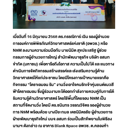
เมื่อวันที่ 16 มิถุนายน 2568 ดร.กรรณิการ์ เฉิน รองผู้อำนวย
การองค์การพิพิธภัณฑ์วิทยาศาสตร์แห่งชาติ (อพวช.) หรือ
NSM ลงนามความร่วมมือกับ นายนิมิต สุขประเสริฐ ผู้ช่วย
กรรมการผู้อำนวยการใหญ่ สำนักพัฒนาธุรกิจ บริษัท อสมท
จำกัด (มหาชน) เพื่อหารือถึงโอกาส ความเป็นไปได้ และแนวทาง
ดำเนินการจัดกิจกรรมสร้างสรรค์และส่งเสริมความรู้ด้าน
วิทยาศาสตร์ให้แก่ประชาชน โดยมีโครงการเป้าหมายแรกคือ
กิจกรรม “โดราเอมอน รัน” งานวิ่งเอาใจคนรักเจ้าหุ่นยนต์แมวสี
ฟ้าโดราเอมอน ซึ่งผู้ร่วมงานจะได้ออกกำลังกายควบคู่กับการได้
รับความรู้ด้านวิทยาศาสตร์ โดยใช้พื้นที่โดยรอบ NSM เป็น
สถานที่จัดงานวิ่ง โดยมี ดร.ชนินทร วรรณวิจิตร รองผู้อำนวย
การ NSM พร้อมด้วย นางปิยะกมล เดชนิมิตรชัย ผู้อำนวยการ
ฝ่ายพัฒนาธุรกิจใหม่ บมจ.อสมท ร่วมเป็นสักขีพยานในพิธีลง
นามฯ ดังกล่าว ณ อาคาร Blank Space อพวช. ต.คลองห้า