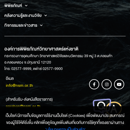
พิพิธภัณฑ์
คลังความรู้และงานวิจัย
กิจกรรมและข่าวสาร
องค์การพิพิธภัณฑ์วิทยาศาสตร์แห่งชาติ
กระทรวงการอุดมศึกษา วิทยาศาสตร์วิจัยและนวัตกรรม 39 หมู่ 3 ต.คลองห้า
อ.คลองหลวง จ.ปทุมธานี 12120
โทร: 02577-9999, แฟกซ์ 02577-9900
อีเมล
info@nsm.or.th
(สำหรับรับ-ส่งหนังสือราชการ)
saraban@nsm.or.th
เว็บไซค์ มีการเก็บข้อมูลการใช้งานเว็บไซต์ (Cookies) เพื่อพัฒนาประสบการณ์
ของผู้ใช้ให้ดียิ่งขึ้น คลิกเพื่อดูข้อมูลเพิ่มเติมเกี่ยวกับการใช้คุกกี้ของเราผ่านทาง
ช่องทางการสอบถามข้อมูล
‘นโยบายความเป็นส่วนตัว'