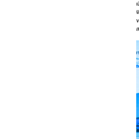
เ
พ
ข
ส