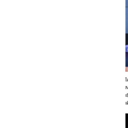
ไ
N
เ
เ