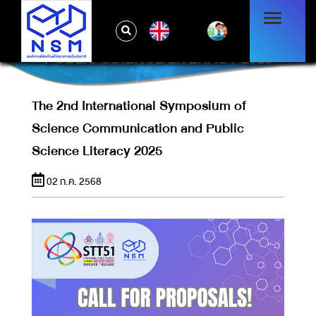
THE 2ND INTERNATIONAL SYMPOSIUM
EN
OF SCIENCE COMMUNICATION AND
PUBLIC SCIENCE LITERACY 2025
The 2nd International Symposium of
Science Communication and Public
Science Literacy 2025
02 ก.ค. 2568