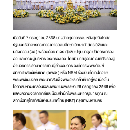
เมื่อวันที่ 7 กรกฎาคม 2568 นางสาวสุดาวรรณ หวังศุภกิจโกศล
รัฐมนตรีว่าการกระทรวงการอุดมศึกษา วิทยาศาสตร์ วิจัยและ
นวัตกรรม (อว.) พร้อมด้วย ศ.ดร.ศุภชัย ปทุมนากุล ปลัดกระทรวง
อว. และคณะผู้บริหาร กระทรวง อว. โดยมี นายสุวรงค์ วงษ์ศิริ รองผู้
อำนวยการ รักษาการแทนผู้อำนวยการ องค์การพิพิธภัณฑ์
วิทยาศาสตร์แห่งชาติ (อพวช.) หรือ NSM ร่วมบันทึกเทปถวาย
พระพรชัยมงคล พระบาทสมเด็จพระวชิรเกล้าเจ้าอยู่หัว เนื่องใน
โอกาสมหามงคลวันเฉลิมพระชนมพรรษา 28 กรกฎาคม 2568 เพื่อ
แสดงความจงรักภักดีและน้อมสำนึกในพระมหากรุณาธิคุณ ณ
สถานีวิทยุโทรทัศน์แห่งประเทศไทย (NBT) กรุงเทพมหานคร