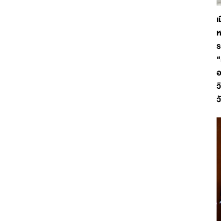
เ
ห
ร
“
อ
ว
ว