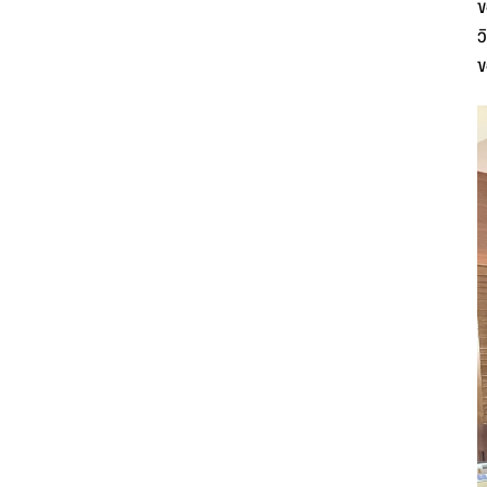
ข
ว
ข