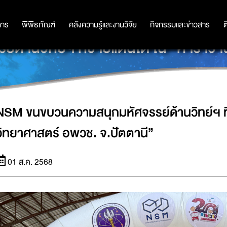
การ
การ
พิพิธภัณฑ์
พิพิธภัณฑ์
คลังความรู้และงานวิจัย
คลังความรู้และงานวิจัย
กิจกรรมและข่าวสาร
กิจกรรมและข่าวสาร
ต
้านวิทย์ฯ ที่ชายแดนใต้ ใน “คาราวา
NSM ขนขบวนความสนุกมหัศจรรย์ด้านวิทย์ฯ ที
วิทยาศาสตร์ อพวช. จ.ปัตตานี”
01 ส.ค. 2568