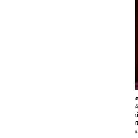
ด
ด
ถ
น
แ