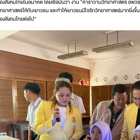
องสังคมไทยในอนาคต โดยเชื่อมั่นว่า งาน “คาราวานวิทยาศาสตร์ อพวช. จ.ป
ิทยาศาสตร์ให้กับเยาวชน และทำให้เยาวชนมีใจรักวิทยาศาสตร์มากยิ่งข
องสังคมไทยต่อไป”