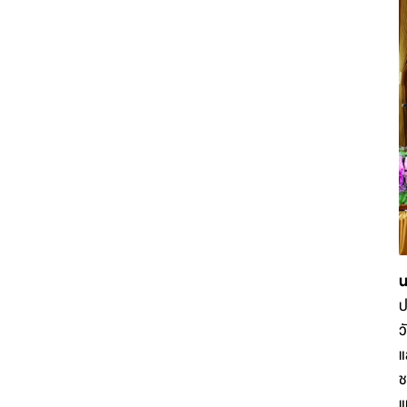
น
ป
ว
แ
ช
แ