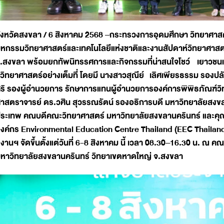
ังหวัดสงขลา / 6 สิงหาคม 2568 –กระทรวงการอุดมศึกษา วิทยาศาสต
หกรรมวิทยาศาสตร์และเทคโนโลยีแห่งชาติและงานสัปดาห์วิทยาศาสตร์
.สงขลา พร้อมยกทัพนิทรรศการและกิจกรรมที่น่าสนใจโชว์ เยาวชน
ู้วิทยาศาสตร์อย่างเต็มที่ โดยมี นางสาวสุณีย์ เลิศเพียรธรรม รองป
ิริ รองผู้อำนวยการ รักษาการแทนผู้อำนวยการองค์การพิพิธภัณฑ์ว
าสตราจารย์ ดร.วศิน สุวรรณรัตน์ รองอธิการบดี มหาวิทยาลัยสงข
ระเทพ คณบดีคณะวิทยาศาสตร์ มหาวิทยาลัยสงขลานครินทร์ และคุณอเล
งค์กร Environmental Education Centre Thailand (EEC Thailand)
งานฯ จัดขึ้นตั้งแต่วันที่ 6-8 สิงหาคม นี้ เวลา 08.30–16.30 น. 
หาวิทยาลัยสงขลานครินทร์ วิทยาเขตหาดใหญ่ จ.สงขลา