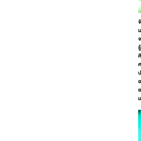
จ
ม
จ
ร
ศ
ศ
ป
อ
ย
ม