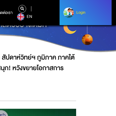
ใต้ จ.สงขลา จัดเต็มนิทรรศการและ
ิดต่อเรา
ติดต่อเรา
Login
Login
EN
ตร์อย่างเต็มที่
ัปดาห์วิทย์ฯ ภูมิภาค ภาคใต้
นุก! หวังขยายโอกาสการ