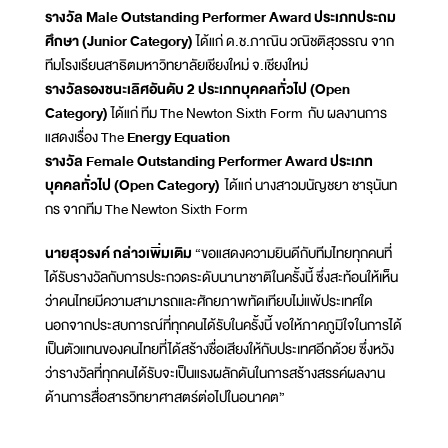
รางวัล Male Outstanding Performer Award ประเภทประถม
ศึกษา (Junior Category)
ได้แก่ ด.ช.ภาณิน วณิชติสุวรรณ จาก
ทีมโรงเรียนสาธิตมหาวิทยาลัยเชียงใหม่ จ.เชียงใหม่
รางวัลรองชนะเลิศอันดับ 2 ประเภทบุคคลทั่วไป (Open
Category)
ได้แก่ ทีม The Newton Sixth Form กับ ผลงานการ
แสดงเรื่อง The
Energy Equation
รางวัล Female Outstanding Performer Award ประเภท
บุคคลทั่วไป (Open Category)
ได้แก่ นางสาวมนัญชยา ชารุนันท
กร จากทีม The Newton Sixth Form
นายสุวรงค์ กล่าวเพิ่มเติม
“ขอแสดงความยินดีกับทีมไทยทุกคนที่
ได้รับรางวัลกับการประกวดระดับนานาชาติในครั้งนี้ ซึ่งสะท้อนให้เห็น
ว่าคนไทยมีความสามารถและศักยภาพทัดเทียบไม่แพ้ประเทศใด
นอกจากประสบการณ์ที่ทุกคนได้รับในครั้งนี้ ขอให้ภาคภูมิใจในการได้
เป็นตัวแทนของคนไทยที่ได้สร้างชื่อเสียงให้กับประเทศอีกด้วย ซึ่งหวัง
ว่ารางวัลที่ทุกคนได้รับจะเป็นแรงผลักดันในการสร้างสรรค์ผลงาน
ด้านการสื่อสารวิทยาศาสตร์ต่อไปในอนาคต”