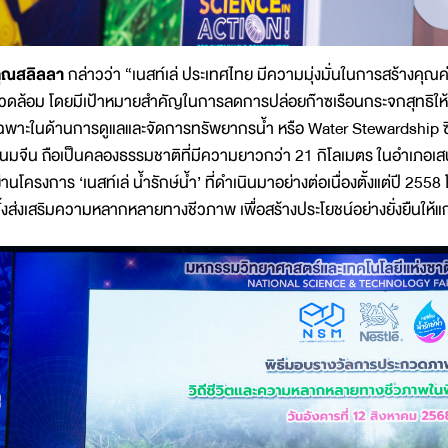
ุณสลิลลา
กล่าวว่า “เนสท์เล่ ประเทศไทย มีความมุ่งมั่นในการสร้างคุณค
วดล้อม โดยมีเป้าหมายสำคัญในการลดการปล่อยก๊าซเรือนกระจกสุทธิให้เ
ฉพาะในด้านการดูแลและจัดการทรัพยากรน้ำ หรือ Water Stewardship ซึ่ง
นมจีน ถือเป็นคลองธรรมชาติที่มีความยาวกว่า 21 กิโลเมตร ในอำเภอเสน
่านโครงการ ‘เนสท์เล่ น้ำรักษ์น้ำ’ ที่ดำเนินมาอย่างต่อเนื่องตั้งแต่ปี 255
ั้งส่งเสริมความหลากหลายทางชีวภาพ เพื่อสร้างประโยชน์อย่างยั่งยืนให