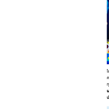
โ
ค
ท
ผ
ป