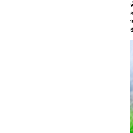
พ
ค
ก
ศ