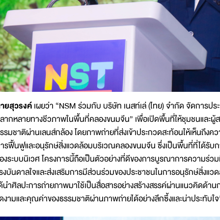
ายสุวรงค์
เผยว่า “NSM ร่วมกับ บริษัท เนสท์เล่ (ไทย) จำกัด จัดการปร
ลากหลายทางชีวภาพในพื้นที่คลองขนมจีน” เพื่อเปิดพื้นที่ให้ชุมชนและผู
รรมชาติผ่านเลนส์กล้อง โดยภาพถ่ายที่ส่งเข้าประกวดสะท้อนให้เห็
ารฟื้นฟูและอนุรักษ์สิ่งแวดล้อมบริเวณคลองขนมจีน ซึ่งเป็นพื้นที่ที่ได้ร
องระบบนิเวศ โครงการนี้ถือเป็นตัวอย่างที่ดีของการบูรณาการความร่วม
รงบันดาลใจและส่งเสริมการมีส่วนร่วมของประชาชนในการอนุรักษ์สิ่งแวดล้อ
ด้นำศิลปะการถ่ายภาพมาใช้เป็นสื่อสารอย่างสร้างสรรค์ผ่านแนวคิดด้าน
ดงามและคุณค่าของธรรมชาติผ่านภาพถ่ายได้อย่างลึกซึ้งและน่าประทับใจ