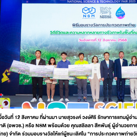
มื่อวันที่ 12 สิงหาคม ที่ผ่านมา นายสุวรงค์ วงษ์ศิริ รักษาการแทนผ
าติ (อพวช.) หรือ NSM พร้อมด้วย คุณสลิลลา สีหพันธุ์ ผู้อำนวยการบ
ไทย) จำกัด ร่วมมอบรางวัลให้แก่ผู้ชนะเลิศใน “การประกวดภาพถ่า