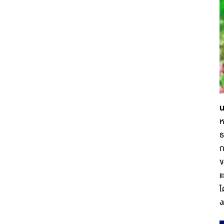
น
ห
ธ
ก
ข
แ
ไ
ง