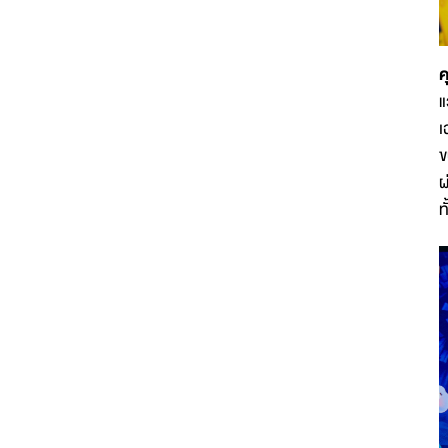
ค
แ
เ
ข
ผ
ท