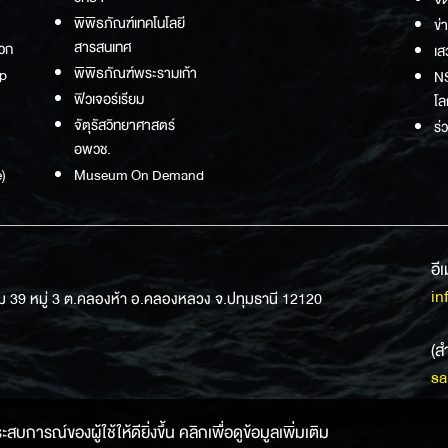
พิพิธภัณฑ์เทคโนโลยี
ข่
สารสนเทศ
วก
เส
พิพิธภัณฑ์พระรามเก้า
p
NS
ฟิวเจอร์เรียม
โล
จัตุรัสวิทยาศาสตร์
ร่
อพวช.
)
Museum On Demand
อี
in
ม 39 หมู่ 3 ต.คลองห้า อ.คลองหลวง จ.ปทุมธานี 12120
(ส
sa
การณ์ของผู้ใช้ให้ดียิ่งขึ้น คลิกเพื่อดูข้อมูลเพิ่มเติม