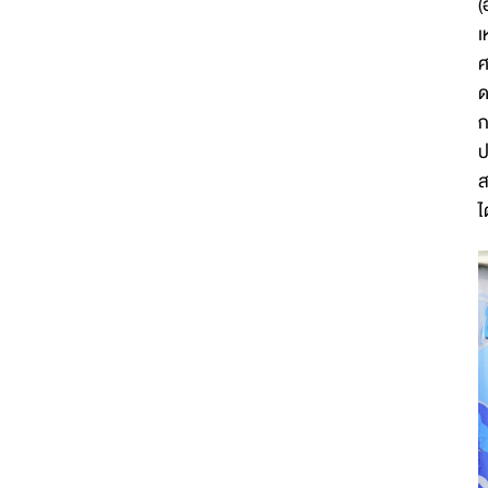
(
เ
ศ
ด
ก
ป
ส
ไ