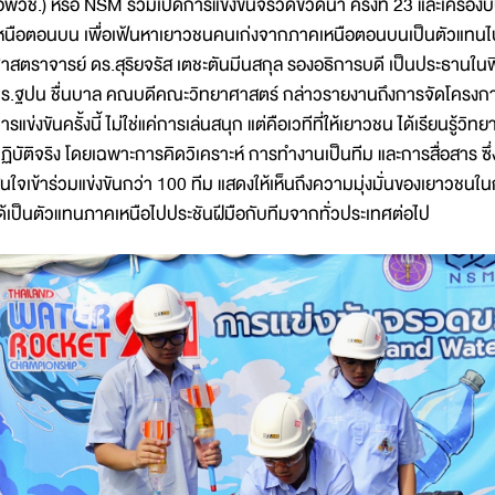
อพวช.) หรือ NSM ร่วมเปิดการแข่งขันจรวดขวดน้ำ ครั้งที่ 23 และเครื่องบ
หนือตอนบน เพื่อเฟ้นหาเยาวชนคนเก่งจากภาคเหนือตอนบนเป็นตัวแทนไปแข
าสตราจารย์ ดร.สุริยจรัส เตชะตันมีนสกุล รองอธิการบดี เป็นประธานในพิ
ร.ฐปน ชื่นบาล คณบดีคณะวิทยาศาสตร์ กล่าวรายงานถึงการจัดโครงกา
ารแข่งขันครั้งนี้ ไม่ใช่แค่การเล่นสนุก แต่คือเวทีที่ให้เยาวชน ได้เรียนร
ฏิบัติจริง โดยเฉพาะการคิดวิเคราะห์ การทำงานเป็นทีม และการสื่อสาร ซึ่ง
นใจเข้าร่วมแข่งขันกว่า 100 ทีม แสดงให้เห็นถึงความมุ่งมั่นของเยาวชนใ
ด้เป็นตัวแทนภาคเหนือไปประชันฝีมือกับทีมจากทั่วประเทศต่อไป