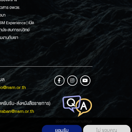
าวสาร อพวช.
วนา
M Experience | เปิด
กประสบการณ์วิทย์
วมงานกับเรา
เมล
fo@nsm.or.th
ำหรับรับ-ส่งหนังสือราชการ)
raban@nsm.or.th
ช่องทางการสอบถามข้อมูล
ยอมรับ
ไม่ ขอบคุณ