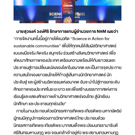
นายสุวรงค์ วงษ์ศิริ รักษาการแทนผู้อำนวยการ NSM เผยว่า
“การจัดงานครั้งนี้อยู่ภายใต้แนวคิด “Science in Action for
sustainable communities” เพื่อให้ทุกคนได้สัมผัสวิทยาศาสตร์
แบบลงมือจริง คิดจริง สนุกจริง ร่วมสร้างสังคมวิทยาศาสตร์ เพื่อ
พัฒนาศักยภาพของประเทศ เตรียมความพร้อมให้กับเยาวชนและ
ประชาชนสู่การเปลี่ยนแปลงของโลกในอนาคต และเป็นการจุดประกาย
ความสนใจของเยาวชนไทยให้ก้าวสู่เส้นทางนักวิทยาศาสตร์ นัก
ประดิษฐ์ และผู้สร้างนวัตกรรมแห่งอนาคต อันจะนำไปสู่การยกระดับ
ศักยภาพของประเทศในระยะยาว และเพื่อสร้างบรรยากาศแห่งการ
เรียนรู้และแสดงศักยภาพด้านวิทยาศาสตร์ของไทย สู่นักเรียน
นักศึกษา และประชาชนทุกช่วงวัย”
ภายในงานประกอบด้วยนิทรรศการเทิดพระเกียรติพระมหากษัตริย์
ผู้ทรงมีคุณูปการต่อวงการวิทยาศาสตร์ไทย ประกอบด้วย
นิทรรศการเทิดพระเกียรติพระบาทสมเด็จพระปรเมนทรรามาธิบดี
ศรีสินทรมหามงกุฎ พระจอมเกล้าเจ้าอยู่หัว พระสยามเทวมหามกุฏ