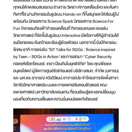
เสนอเรื่องราวที่ผสานวิทยาศาสตร์กับกีฬาอย่างลงตัว เปิดโอกาสให้
ทุกคนได้ทดสอบสมรรถนะร่างกาย วิเคราะห์การเคลื่อนไหว และค้นหา
กีฬาที่ใช่ ผ่านกิจกรรมในรูปแบบ Hands-on ที่ทั้งสนุกและได้เรียนรู้ไป
พร้อมกัน นิทรรศการ Science Spark นิทรรศการ Science For
Fun กิจกรรมท้องฟ้าจำลองเคลื่อนที่ กิจกรรมเกมและของเล่น
วิทยาศาสตร์ ที่จัดขึ้นในรูปแบบ Interactive เปิดโอกาสให้ผู้เข้าร่วมได้
ลงมือทดลอง ค้นคว้าและเรียนรู้ด้วยตัวเอง นอกจากนี้ ยังมีกิจกรรม
พิเศษ อาทิ การแข่งขัน ‘SiT Talks for SDGs : Science inspired
by Teen – SDGs in Action’ และการเสวนา “Cyber Security
ถอดรหัสโลกไซเบอร์: เกราะป้องกันในยุคดิจิทัล” โดย คุณพีรพล
อนุตรโสตถ์ ผู้จัดการศูนย์ชัวร์ก่อนแชร์ บริษัท อสมท. จำกัด (มหาชน)
และ ผศ.ดร.อาภรณ์ หวังวิวัฒน์ อาจารย์ประจำโครงการจัดตั้งสาขา
วิชาชีววิทยาศาสตร์ระบบและการแพทย์เชิงคอมพิวเตอร์ คณะ
แพทยศาสตร์ มหาวิทยาลัยขอนแก่น ที่ชวนเรียนรู้และแลกเปลี่ยนมุม
มองเกี่ยวกับความเสี่ยงและความมั่นคงปลอดภัยไซเบอร์