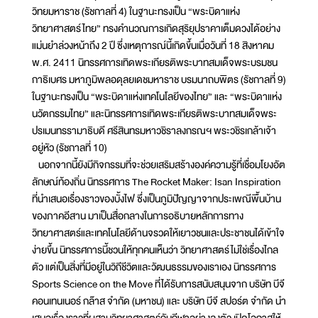
วิทยมหาราช (รัชกาลที่ 4) ในฐานะทรงเป็น “พระบิดาแห่ง
วิทยาศาสตร์ไทย” ทรงคำนวณการเกิดสุริยุปราคาเต็มดวงได้อย่าง
แม่นยำล่วงหน้าถึง 2 ปี ซึ่งเหตุการณ์นี้เกิดขึ้นเมื่อวันที่ 18 สิงหาคม
พ.ศ. 2411 นิทรรศการเทิดพระเกียรติพระบาทสมเด็จพระบรมชน
กาธิเบศร มหาภูมิพลอดุลยเดชมหาราช บรมนาถบพิตร (รัชกาลที่ 9)
ในฐานะทรงเป็น “พระบิดาแห่งเทคโนโลยีของไทย” และ “พระบิดาแห่ง
นวัตกรรมไทย” และนิทรรศการเทิดพระเกียรติพระบาทสมเด็จพระ
ปรเมนทรรามาธิบดี ศรีสินทรมหาวชิราลงกรณฯ พระวชิรเกล้าเจ้า
อยู่หัว (รัชกาลที่ 10)
นอกจากนี้ยังมีกิจกรรมที่จะช่วยเสริมสร้างองค์ความรู้ที่เชื่อมโยงอัต
ลักษณ์ท้องถิ่น นิทรรศการ The Rocket Maker: Isan Inspiration
ที่นำเสนอเรื่องราวของบั้งไฟ ซึ่งเป็นภูมิปัญญาจากประเพณีพื้นบ้าน
ของภาคอีสาน มาเป็นสื่อกลางในการอธิบายหลักการทาง
วิทยาศาสตร์และเทคโนโลยีด้านจรวดให้เยาวชนและประชาชนได้เข้าใจ
ง่ายขึ้น นิทรรศการนี้ชวนให้ทุกคนเห็นว่า วิทยาศาสตร์ไม่ใช่เรื่องไกล
ตัว แต่เป็นสิ่งที่มีอยู่ในวิถีชีวิตและวัฒนธรรมของเราเอง นิทรรศการ
Sports Science on the Move ที่ได้รับการสนับสนุนจาก บริษัท บีจี
คอนเทนเนอร์ กล๊าส จำกัด (มหาชน) และ บริษัท บีจี สปอร์ต จำกัด นำ