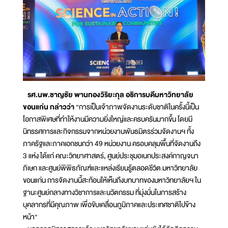
รศ.นพ.ชาญชัย พานทองวิริยะกุล อธิการบดีมหาวิทยาลัย
ขอนแก่น กล่าวว่า
“การเป็นเจ้าภาพจัดงานระดับชาติในครั้งนี้เป็น
โอกาสพิเศษที่ทำให้งานมีความยิ่งใหญ่และครบครันมากขึ้น โดยมี
นิทรรศการและกิจกรรมจากหน่วยงานพันธมิตรร่วมจัดงานฯ ทั้ง
ภาครัฐและภาคเอกชนกว่า 49 หน่วยงาน ครอบคลุมพื้นที่จัดงานถึง
3 แห่ง ได้แก่ คณะวิทยาศาสตร์, ศูนย์ประชุมอเนกประสงค์กาญจนา
ภิเษก และศูนย์พิพิธภัณฑ์และแหล่งเรียนรู้ตลอดชีวิต มหาวิทยาลัย
ขอนแก่น การจัดงานนี้สะท้อนให้เห็นถึงบทบาทของมหาวิทยาลัยฯ ใน
ฐานะศูนย์กลางทางวิชาการและนวัตกรรม ที่มุ่งมั่นในการสร้าง
บุคลากรที่มีคุณภาพ เพื่อขับเคลื่อนภูมิภาคและประเทศชาติไปข้าง
หน้า"