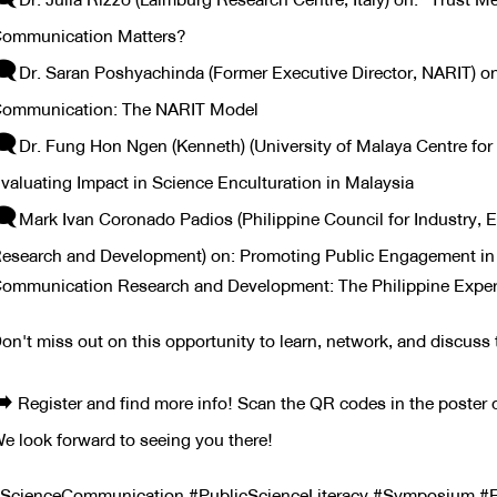
ommunication Matters?
​Dr. Saran Poshyachinda (Former Executive Director, NARIT) on
ommunication: The NARIT Model
​Dr. Fung Hon Ngen (Kenneth) (University of Malaya Centre for
valuating Impact in Science Enculturation in Malaysia
​Mark Ivan Coronado Padios (Philippine Council for Industry,
esearch and Development) on: Promoting Public Engagement in 
ommunication Research and Development: The Philippine Exper
Don't miss out on this opportunity to learn, network, and discus
➡️ Register and find more info! Scan the QR codes in the poster or
We look forward to seeing you there!
ScienceCommunication #PublicScienceLiteracy #Symposium #F