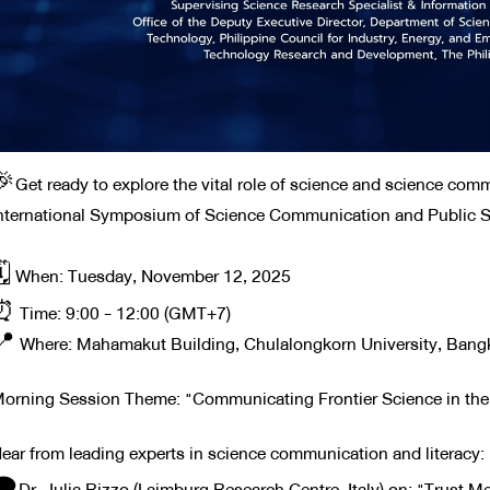
Get ready to explore the vital role of science and science comm
nternational Symposium of Science Communication and Public S
🗓️ When: Tuesday, November 12, 2025
 Time: 9:00 - 12:00 (GMT+7)
 Where: Mahamakut Building, Chulalongkorn University, Bangk
Morning Session Theme: "Communicating Frontier Science in the
Hear from leading experts in science communication and literacy:
​Dr. Julia Rizzo (Laimburg Research Centre, Italy) on: "Trust Me