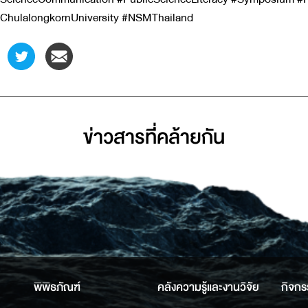
ChulalongkornUniversity #NSMThailand
ข่าวสารที่่คล้ายกัน
พิพิธภัณฑ์
คลังความรู้และงานวิจัย
กิจกร