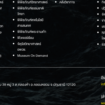
ตร์
พิพิธภัณฑ์วิทยาศาสตร์
คลังวิชาการ
กิ
M
พิพิธภัณฑ์ธรรมชาติ
ปฏ
วิทยา
จั
พิพิธภัณฑ์เทคโนโลยี
ข่
สารสนเทศ
วก
เส
พิพิธภัณฑ์พระรามเก้า
p
NS
ฟิวเจอร์เรียม
โล
จัตุรัสวิทยาศาสตร์
ร่
อพวช.
)
Museum On Demand
อี
in
ม 39 หมู่ 3 ต.คลองห้า อ.คลองหลวง จ.ปทุมธานี 12120
(ส
sa