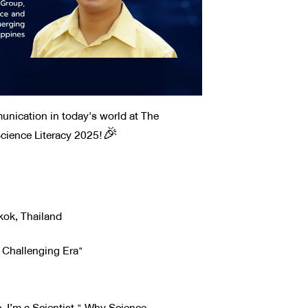
unication in today's world at The
cience Literacy 2025!🎉
ok, Thailand
 Challenging Era"
, I’m a Scientist." Why Science