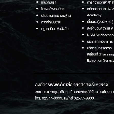
เกี่ยวกับเรา
คาราวานวิทยาศาส
โครงสร้างองค์กร
หลักสูตรอบรม NS
Academy
นโยบายและมาตรฐาน
เยี่ยมชม(จองเข้าชม)
การดำเนินงาน
สิ่งอำนวยความสะด
กฏ ระเบียบ ข้อบังคับ
NSM Sciencesho
บริการทางวิชาการ
บริการนิทรรศการ
เคลื่อนที่ (Traveling
Exhibition Service
องค์การพิพิธภัณฑ์วิทยาศาสตร์แห่งชาติ
กระทรวงการอุดมศึกษา วิทยาศาสตร์วิจัยและนวัตกรร
โทร: 02577-9999, แฟกซ์ 02577-9900