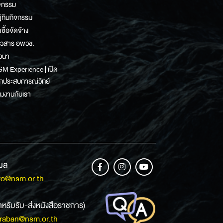
จกรรม
ิทินกิจกรรม
ดซื้อจัดจ้าง
าวสาร อพวช.
วนา
M Experience | เปิด
กประสบการณ์วิทย์
วมงานกับเรา
เมล
fo@nsm.or.th
ำหรับรับ-ส่งหนังสือราชการ)
raban@nsm.or.th