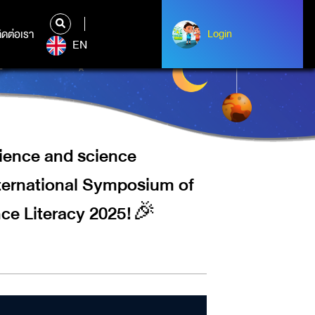
 SCIENCE COMMUNICATION IN
CIENCE COMMUNICATION AND
ิดต่อเรา
ติดต่อเรา
Login
Login
EN
🎉
cience and science
nternational Symposium of
ce Literacy 2025!🎉