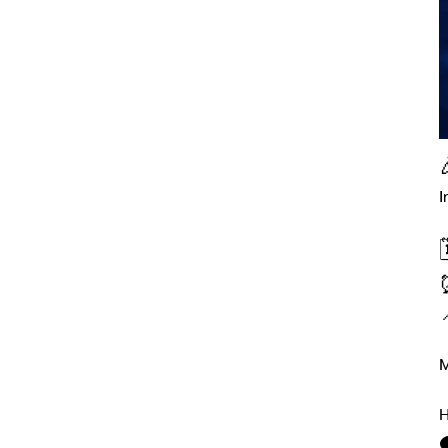

I
​
⏰

​
​
