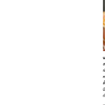
น
ส
เ
ห
ต
ม
ก