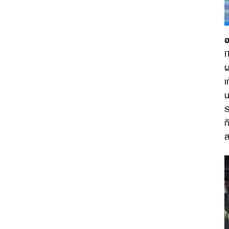
อ
I
ผ
เ
น
S
ก
ส