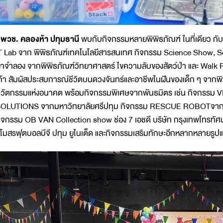
พวช. คลองห้า ปทุมธานี
พบกับกิจกรรมหลายพิพิธภัณฑ์ ในที่เดียว ก
T Lab จาก พิพิธภัณฑ์เทคโนโลยีสารสนเทศ กิจกรรม Science Show, Sc
าจำลอง จากพิพิธภัณฑ์วิทยาศาสตร์ ไขความลับของสัตว์ป่า และ Walk 
ก้า สัมผัสประสบการณ์ชีวิตบนดวงจันทร์และอาชีพในฝันของเด็ก ๆ จากพิ
วัตกรรมแห่งอนาคต พร้อมกิจกรรมพิเศษจากพันธมิตร เช่น กิจก
OLUTIONS จากมหาวิทยาลัยศรีปทุม กิจกรรม RESCUE ROBOTจาก 
ิจกรรม OB VAN Collection show ช่อง 7 เอชดี บริษัท กรุงเทพโทรทัศ
โมสรฟุตบอลบีจี ปทุม ยูไนเต็ด และกิจกรรมเสริมทักษะอีกหลากหลายรูป