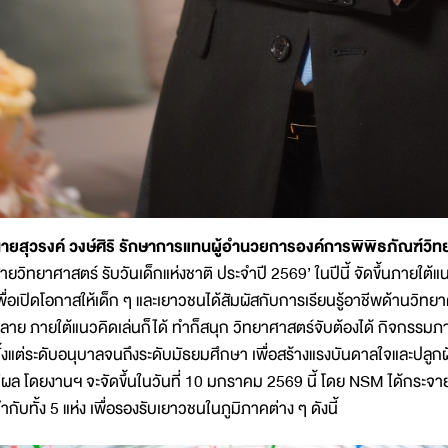
ายสุวรงค์ วงษ์ศิริ รักษาการแทนผู้อำนวยการองค์การพิพิธภัณฑ์วิ
ายวิทยาศาสตร์ รับวันเด็กแห่งชาติ ประจำปี 2569’ ในปีนี้ จัดขึ้นภายใต้
พื่อเปิดโอกาสให้เด็ก ๆ และเยาวชนได้สัมผัสกับการเรียนรู้อาชีพด้านวิ
ลาย ภายใต้แนวคิดเล่นก็ได้ ทำก็สนุก วิทยาศาสตร์จับต้องได้ กิจกรร
ั้งแต่ระดับอนุบาลจนถึงระดับมัธยมศึกษา เพื่อสร้างแรงบันดาลใจและปลูกฝั
ีผล โดยงานฯ จะจัดขึ้นในวันที่ 10 มกราคม 2569 นี้ โดย NSM ได้กระจาย
ำกับทั้ง 5 แห่ง เพื่อรองรับเยาวชนในภูมิภาคต่าง ๆ ดังนี้