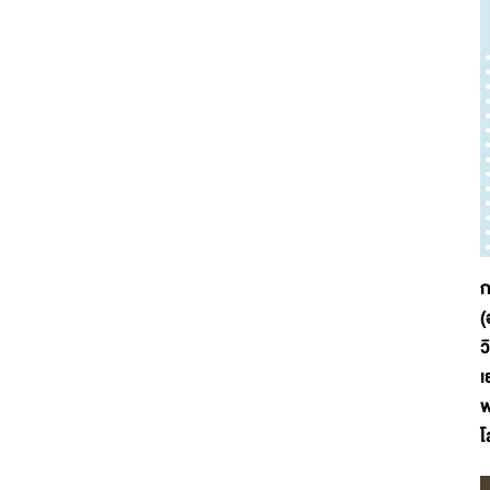
ก
(
ว
เ
พ
โ